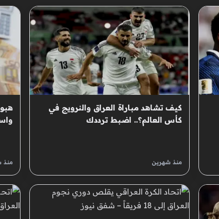
كيف تشاهد مباراة العراق والنرويج في
هبوط
كأس العالم؟.. اضبط ترددك
واسع
العر
منذ شهرين
منذ 