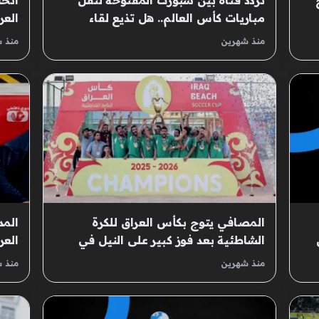
تردد قناة بين سبورت المفتوحة لنقل
اتحا
مباريات كأس العالم.. هل تذيع لقاء
العراق إلى 
العراق والنرويج؟
منذ شهرين
منذ 
المصافي يتوج بكأس العراق للكرة
المد
الشاطئية بعد فوز كبير على النيل في
العر
النهائي – شفق نيوز
منذ شهرين
منذ 