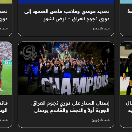
دة
تحديد موعدي وملاعب ملحق الصعود إلى
تحدي
دوري نجوم العراق – ارض اشور
دوري
منذ شهرين
منذ 
ال
إسدال الستار على دوري نجوم العراق..
قائم
ة
الجوية أولاً والنجف والقاسم يودعان
الودي
منذ شهرين
منذ 