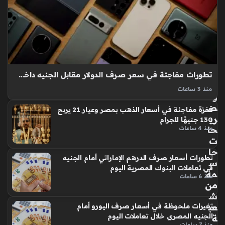
عار
ة
الو
منذ
قو
15
د
سا
في
م
عة
ص
تطورات مفاجئة في سعر صرف الدولار مقابل الجنيه داخل البنوك المصرية
ر
منذ 3 ساعات
وت
سعر الدولار في مصر اليوم السبت 8 أغسطس 2026 شهد حالة من
ص
قفزة مفاجئة في أسعار الذهب بمصر وعيار 21 يربح
الاستقرار الملحوظ بالتزامن مع عطلة البنوك الأسبوعية، حيث يراقب
ري
130 جنيهًا للجرام
المتعاملون في السوق المحلية التحركات الأخيرة التي أعقبت موجة…
حا
منذ 4 ساعات
ت
حا
تطورات أسعار صرف الدرهم الإماراتي أمام الجنيه
س
في تعاملات البنوك المصرية اليوم
مة
منذ 6 ساعات
من
ش
عب
تغيرات ملحوظة في أسعار صرف اليورو أمام
الجنيه المصري خلال تعاملات اليوم
ة
منذ 7 ساعات