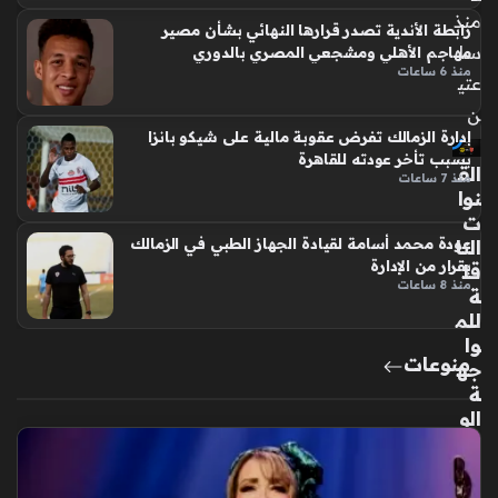
منذ
رابطة الأندية تصدر قرارها النهائي بشأن مصير
سا
مهاجم الأهلي ومشجعي المصري بالدوري
منذ 6 ساعات
عتي
ن
إدارة الزمالك تفرض عقوبة مالية على شيكو بانزا
بسبب تأخر عودته للقاهرة
الق
منذ 7 ساعات
نوا
ت
النا
عودة محمد أسامة لقيادة الجهاز الطبي في الزمالك
بقرار من الإدارة
قل
منذ 8 ساعات
ة
للم
وا
منوعات
جه
ة
الو
دي
ة
الم