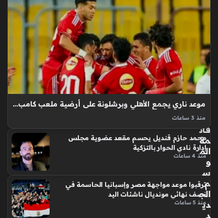
جم
الني
جي
ري
جو
دوي
ن
شي
كا
لتد
موعد ناري يجمع الأهلي وبرشلونة على أرضية ملعب كامب نو في أغسطس
عي
م
منذ 3 ساعات
قائ
الأهلي وبرشلونة في قمة عالمية 19 أغسطس على ملعب كامب نو
محمد حازم قنديل يحسم مقعد عضوية مجلس
مة
هي الحدث الرياضي الذي يترقبه عشاق الساحرة المستديرة، حيث
إدارة نادي الحوار بالتزكية
الم
يستعد العملاق المصري لمواجهة كبار كتالونيا في اختبار ودي رفيع…
منذ 4 ساعات
و
س
م
ترقبوا موعد مواجهة مصر وإسبانيا الحاسمة في
الج
نصف نهائي مونديال ناشئات اليد
دي
منذ 5 ساعات
د