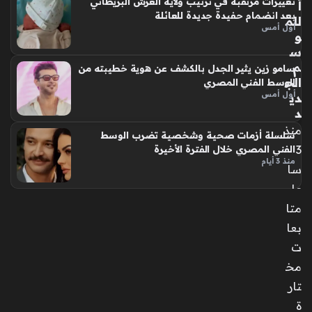
تغييرات مرتقبة في ترتيب ولاية العرش البريطاني
اً
بعد انضمام حفيدة جديدة للعائلة
للم
أول أمس
و
س
م
سامو زين يثير الجدل بالكشف عن هوية خطيبته من
الج
الوسط الفني المصري
أول أمس
دي
د
منذ
سلسلة أزمات صحية وشخصية تضرب الوسط
3
الفني المصري خلال الفترة الأخيرة
منذ 3 أيام
سا
عا
ت
متا
بعا
تو
ت
قع
مخ
ات
تار
بر
ج
ة