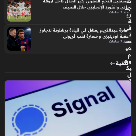
ت
مستقبل النجم المغربي يثير الجدل داخل أروقة
جذ
نادي واتفورد الإنجليزي خلال الصيف
منذ 7 ساعات
ري
ة
في
حمزة عبدالكريم يفشل في قيادة برشلونة لتجاوز
ت
عقبة أودينيزي وخسارة لقب فريولي
ص
منذ 7 ساعات
مي
م
وه
تقنية
يك
ل
التب
ريد
الدا
خل
ي
لها
ت
ف
آيف