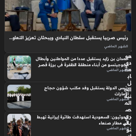
ص
ر
ف
الر
يا
ل
رئيس صربيا يستقبل سلطان النيادي ويبحثان تعزيز التعاون في مجالات الشباب والعلوم والابتكار
ال
الشهر الماضي
س
استقبل فخامة ألكسندر فوتشيتش، رئيس جمهورية صربيا، معالي
عو
حمدان بن زايد يستقبل عددا من المواطنين وأبطال
الدكتور سلطان بن سيف النيادي، وزير دولة لشؤون الشباب، رائد
دي
الجوجيتسو من أبناء منطقة الظفرة في برزة قصر
الفضاء الإماراتي، والوفد المرافق في العاصمة الصربية “بلغراد”،
مق
الشهر الماضي
الظنة
حيث أكد فخامة الرئيس…
اب
ل
رئيس الدولة يستقبل وفد مكتب شؤون حجاج
الج
الإمارات
نيه
الشهر الماضي
الم
ص
ري
الحوثيون: السعودية استهدفت طائرة إيرانية تهبط
بالب
في مطار صنعاء
نو
الشهر الماضي