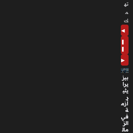
ته
م
ك
◀
❚
❚
▶
بيز
يرا
يثي
ر
أزم
ة
في
الز
مال