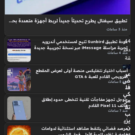
ون
20
الق
تطبيق سيغنال يطرح تحديثاً جديداً لربط أجهزة متعددة بحساب مستخدم واحد
ادم
منذ 3 ساعات
منذ
تحديث سيغنال يتيح للمستخدمين الآن ربط عدة أجهزة بحساب
44
عودة تطبيق Sunbird تتيح لمستخدمي أندرويد
واحد بشكل مرن، حيث وسعت الشركة نطاق ميزاتها لتشمل أجهزة
تجربة مراسلة iMessage عبر نسخة تجريبية جديدة
دقي
أندرويد وآيفون، مما يمنح المشتركين حرية أكبر في التنقل بين
منذ 4 ساعات
هواتفهم…
قة
أسباب اختيار نتفليكس منصة أولى لعرض المقطع
عر
الترويجي القادم للعبة GTA 6
ض
منذ 5 ساعات
فل
كي
جوجل تجهز مفاجآت تقنية تتخطى حدود إطلاق
مر
هاتف Pixel 11 القادم
تق
منذ 7 ساعات
ب
يزي
ن
مرصد فضائي يلتقط مشاهد استثنائية لدوامات
س
غامضة تظهر للمرة الأولى فوق الشمس