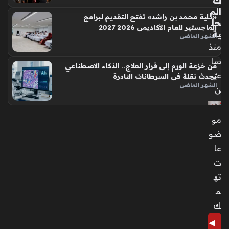
ك
الم
«كلية محمد بن راشد» تفتح التقديم لبرامج
حل
الماجستير للعام الأكاديمي 2026 2027
ية
الشهر الماضي
منذ
سا
من خزعة الورم إلى قرار العلاج.. الذكاء الاصطناعي
عتي
يُحدث نقلة في السرطانات النادرة
الشهر الماضي
ن
رئي
مو
س
ضو
الد
عا
ول
ة
ت
يمن
ته
ح
م
س
ك
في
رة
◀