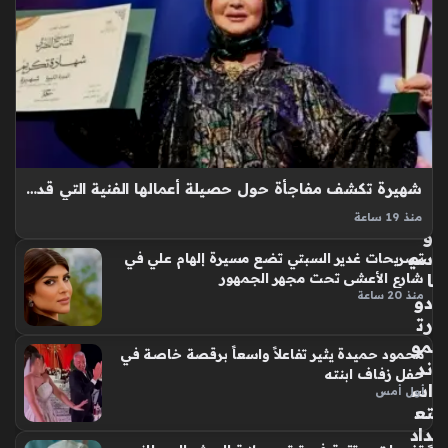
رت
قب
ة
بي
ن
أر
سن
ال
شهيرة تكشف مفاجأة حول حصيلة أعمالها الفنية التي قدمتها على خشبة المسرح
وب
ور
منذ 19 ساعة
و
الفنانة شهيرة تشكل جزءا أساسيا من ذاكرة السينما والمسرح
سي
تصريحات غدير السبتي تضع مسيرة إلهام علي في
المصري منذ انطلاق جيل السبعينيات الذهبي، حيث استطاعت
ا
شارع الأعشى تحت مجهر الجمهور
الفنانة شهيرة أن تترك بصمة لا تُنسى عبر مسيرة حافلة، وقد أتاح
منذ 20 ساعة
دو
تكريمها…
رت
مو
محمود حميدة يثير تفاعلاً واسعاً برقصة خاصة في
ند
حفل زفاف ابنته
اس
أول أمس
تع
داد