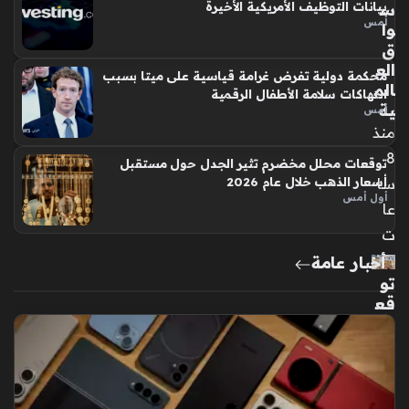
مو
س
بيانات التوظيف الأمريكية الأخيرة
نرو
أمس
وا
ال
ق
شر
الع
محكمة دولية تفرض غرامة قياسية على ميتا بسبب
ق
الم
انتهاكات سلامة الأطفال الرقمية
الم
ية
أمس
فا
منذ
ج
8
ئ
توقعات محلل مخضرم تثير الجدل حول مستقبل
وأع
سا
أسعار الذهب خلال عام 2026
أول أمس
را
عا
ض
ت
الن
أخبار عامة
وب
تو
ة
قع
الق
ات
لبي
تع
ة
دي
ال
ل
صا
أس
مت