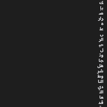
ك
بإ
ص
رار
ه
عل
ى
الر
حي
ل
وت
جا
هل
شر
وط
النا
دي
الت
عا
قد