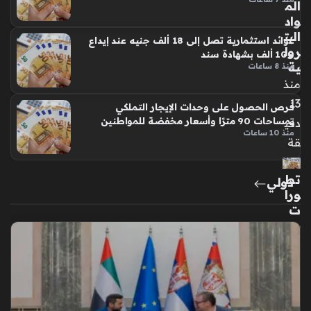
الم
واد
البت
عوائد استثمارية تصل إلى 18 ألف جنيه عند إيداع
رول
100 ألف بشهادة سند
ية
منذ 8 ساعات
منذ
13
فرص الحصول على وحدات الإيجار التملكي
بمساحات 90 مترًا وأسعار مخفضة للمواطنين
دقي
منذ 10 ساعات
قة
تط
دولي
ورا
ت
جد
يد
ة
في
أس
عار