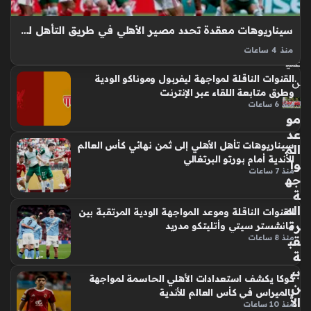
فر
منذ
سيناريوهات معقدة تحدد مصير الأهلي في طريق التأهل لثمن نهائي كأس العالم
سا
منذ 4 ساعات
عتي
كأس العالم للأندية 2025 تضع فريق الأهلي في مأزق حقيقي عقب
القنوات الناقلة لمواجهة ليفربول وموناكو الودية
خسارته الأخيرة أمام بالميراس البرازيلي على ملعب ميتلايف في
ن
وطرق متابعة اللقاء عبر الإنترنت
الولايات المتحدة، إذ تداخلت النتائج في المجموعة الأولى لتجعل
منذ 6 ساعات
مسار…
مو
عد
سيناريوهات تأهل الأهلي إلى ثمن نهائي كأس العالم
الم
للأندية أمام بورتو البرتغالي
وا
منذ 7 ساعات
جه
ة
الم
القنوات الناقلة وموعد المواجهة الودية المرتقبة بين
رت
مانشستر سيتي وأتليتكو مدريد
منذ 8 ساعات
قب
ة
بي
كوكا يكشف استعدادات الأهلي الحاسمة لمواجهة
ن
بالميراس في كأس العالم للأندية
الأ
منذ 10 ساعات