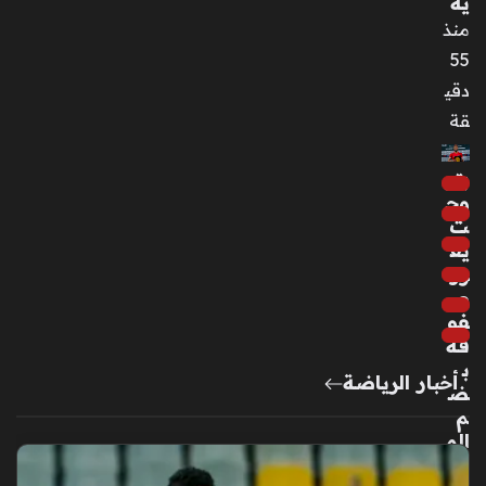
ية
منذ
55
دقي
قة
بتر
وج
ت
يع
زز
ص
فو
فه
ب
أخبار الرياضة
ض
م
الم
ها