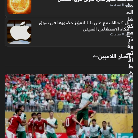
ماء
منذ 8 ساعات
الم
مل
أبل تتحالف مع علي بابا لتعزيز حضورها في سوق
كة
الذكاء الاصطناعي الصيني
مع
منذ 9 ساعات
ذر
وة
تس
أخبار اللاعبين
اق
ط
ش
ه
ب
الب
رش
اوي
ات
نها
ية
ص