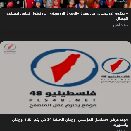
«ملاكمو الأوليمبي» في عهدة «الخبرة الروسية».. بروتوكول تعاون لصناعة
الأبطال
منذ 3 أشهر
موعد عرض مسلسل المؤسس اورهان الحلقة 24 هل يتم إنقاذ اورهان
واسبورجا