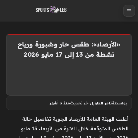
S
k
i
p
t
«الأرصاد»: طقس حار وشبورة ورياح
o
نشطة من 13 إلى 17 مايو 2026
c
o
n
t
e
n
بواسطة
تامر الطويل
آخر تحديث
منذ 3 أشهر
t
أعلنت الهيئة العامة للأرصاد الجوية تفاصيل حالة
الطقس المتوقعة خلال الفترة من الأربعاء 13 مايو
2026 حتى الأحد 17 مايو 2026، مشيرة إلى استمرار