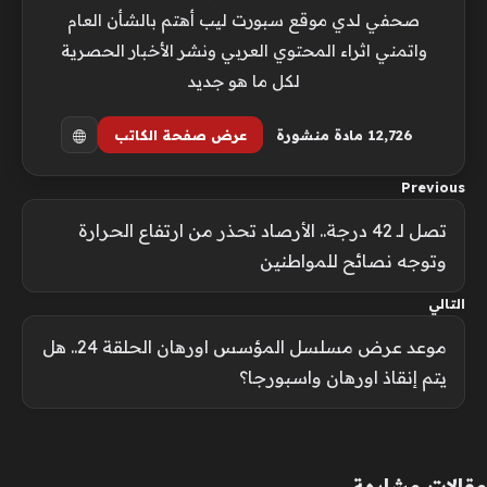
صحفي لدي موقع سبورت ليب أهتم بالشأن العام
واتمني اثراء المحتوي العربي ونشر الأخبار الحصرية
لكل ما هو جديد
12٬726 مادة منشورة
عرض صفحة الكاتب
Previous
تصل لـ 42 درجة.. الأرصاد تحذر من ارتفاع الحرارة
وتوجه نصائح للمواطنين
التالي
موعد عرض مسلسل المؤسس اورهان الحلقة 24.. هل
يتم إنقاذ اورهان واسبورجا؟
مقالات مشابهة