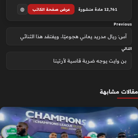
12٬761 مادة منشورة
عرض صفحة الكاتب
Previous
آس: ريال مدريد يعاني هجوميًا.. ويفتقد هذا الثنائي
التالي
بن وايت يوجه ضربة قاسية لأرتيتا
مقالات مشابهة