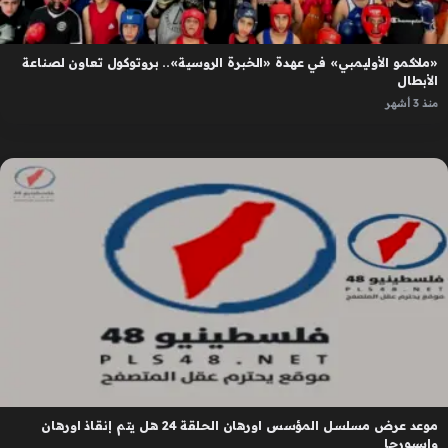
«ملاكمو الأوليمبي» في عهدة «الخبرة الروسية».. بروتوكول تعاون لصناعة
الأبطال
منذ 3 أشهر
موعد عرض مسلسل المؤسس اورهان الحلقة 24 هل يتم إنقاذ اورهان
واسبورجا