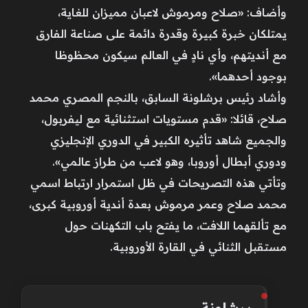
وأضاف: «صلاح ومرموش لاعبان مميزان للغاية،
يمتلكان خبرة كبيرة وقدرة دائمة على صناعة الفارق
مع أنديتهم، وأي نادٍ في العالم سيكون محظوظا
بوجود أحدهما».
وأشاد رئيس برشلونة السابق، بالنجم المصري محمد
صلاح، قائلا: «قدم مستويات استثنائية مع ليفربول،
والجميع شاهد تأثيره الكبير في الدوري الإنجليزي
ودوري أبطال أوروبا، وهو لاعب من طراز عالمي».
وتأتي هذه التصريحات في ظل استمرار ارتباط اسمي
محمد صلاح وعمر مرموش بعدة أندية أوروبية كبرى،
مع تألقهما اللافت، ما يفتح باب التكهنات حول
مستقبل الثنائي في القارة الأوروبية.
برشلونة