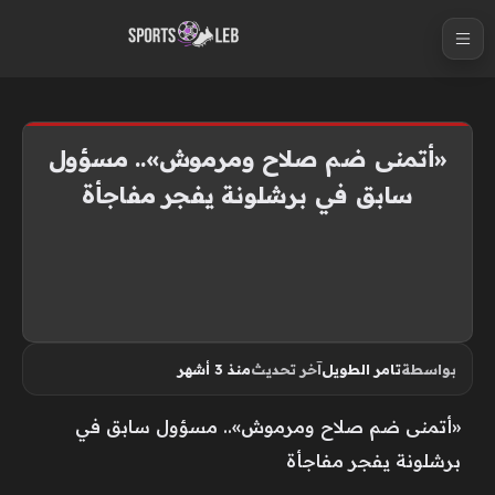
S
k
i
p
t
«أتمنى ضم صلاح ومرموش».. مسؤول
o
سابق في برشلونة يفجر مفاجأة
c
o
n
t
e
n
بواسطة
تامر الطويل
آخر تحديث
منذ 3 أشهر
t
«أتمنى ضم صلاح ومرموش».. مسؤول سابق في
برشلونة يفجر مفاجأة