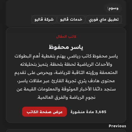
وسوم:
تطبيق ماي فوري
خدمات ڤاليو
شركة ڤاليو
كاتب المقال
ياسر محفوظ
ياسر محفوظ كاتب رياضي يهتم بتغطية أهم البطولات
والأحداث الرياضية لحظة بلحظة. يتميز بتحليلاته
المتعمقة ورؤيته الثاقبة للرياضة، ويحرص على تقديم
محتوى هادف يثري تجربة القارئ. عبر مقالات ياسر،
ستجد دائمًا الأخبار الموثوقة والمعلومات القيمة عن
نجوم الرياضة والفرق العالمية.
3٬685 مادة منشورة
عرض صفحة الكاتب
Previous