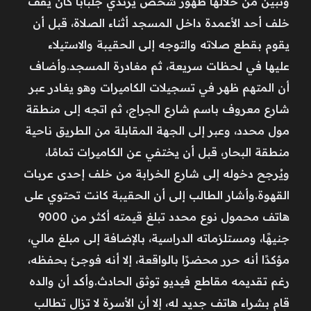
وتبين من خلالها ظهور شخص يرتدي جلبابًا كان يقف
خلف أحد الأعمدة داخل المسجد أثناء الصلاة، قبل أن
يقوم بقطع صلاته والتوجه إلى الحقيبة والاستيلاء
عليها في لحظات سريعة، ثم مغادرة المسجد.وأضاف
أن المتهم ظهر في تسجيلات الكاميرات وهو يغادر عبر
شارع معروف باسم شارع الجراج، ثم اتجه إلى منطقة
مول محدد، وعبر إلى الجهة المقابلة من الطريق ناحية
منطقة البحار، قبل أن يختفي عن الكاميرات تمامًا،
ويُرجح دخوله إلى شارع الخرابة من خلف إحدى عربات
القهوة.وأشار الطالب إلى أن الحقيبة كانت تحتوي على
هاتف محمول نوع محدد تبلغ قيمته أكثر من 9000
جنيهًا، ومستلزماته الدراسية، بالإضافة إلى مبلغ مالي،
مؤكدًا أنه حرر محضرًا بالواقعة، إلا أنه فوجئ بحفظه،
رغم تقديمه مقاطع فيديو توثق الحادث.وأكد أن والده
قام بشراء هاتف جديد له، إلا أن الأسرة لا تزال تطالب