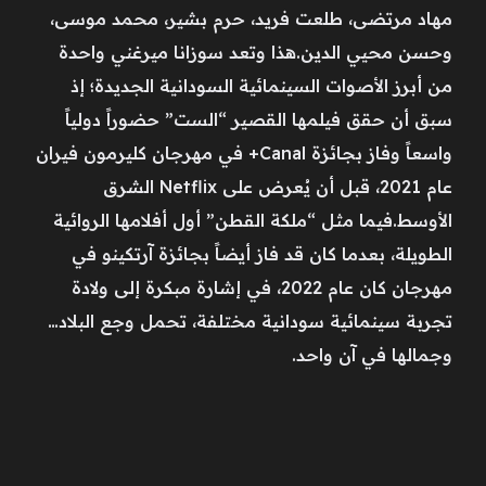
مهاد مرتضى، طلعت فريد، حرم بشير، محمد موسى،
وحسن محيي الدين.هذا وتعد سوزانا ميرغني واحدة
من أبرز الأصوات السينمائية السودانية الجديدة؛ إذ
سبق أن حقق فيلمها القصير “الست” حضوراً دولياً
واسعاً وفاز بجائزة Canal+ في مهرجان كليرمون فيران
عام 2021، قبل أن يُعرض على Netflix الشرق
الأوسط.فيما مثل “ملكة القطن” أول أفلامها الروائية
الطويلة، بعدما كان قد فاز أيضاً بجائزة آرتكينو في
مهرجان كان عام 2022، في إشارة مبكرة إلى ولادة
تجربة سينمائية سودانية مختلفة، تحمل وجع البلاد…
وجمالها في آن واحد.