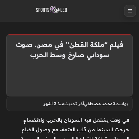
S
k
i
p
t
فيلم “ملكة القطن” في مصر.. صوت
o
سوداني صارخ وسط الحرب
c
o
n
t
e
n
بواسطة
محمد مصطفي
آخر تحديث
منذ 3 أشهر
t
في وقت يشتعل فيه السودان بالحرب والانقسام،
خرجت السينما من قلب العتمة، مع وصول الفيلم
السوداني “ملكة القطن” إلى دور العرض المصرية،