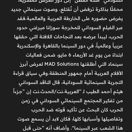
محمّلًا بذاكرة ترفض أن تُقتلع، وصوت سينمائي جديد
يفرض حضوره على الخارطة العربية والعالمية.فقد
عبر الفيلم السوداني للمخرجة سوزانا ميرغني حدود
الحرب، ليبدأ عرضه بعد النجاحات اللافتة التي حققها
عربياً وعالمياً، في دور السينما بالقاهرة والإسكندرية
ابتداءً من يوم غد الأربعاء 6 مايو، ضمن فعاليات
سينماد التي أطلقتها MAD Solutions لعرض أبرز
الأفلام العربية أمام جمهور المنطقة.وفي سياق قراءة
التجربة السينمائية السودانية، قال الناقد السوداني
هيثم أحمد الطيب لـ “العربية.نت/الحدث.نت إن “جزءاً
من تفكير المجتمع السينمائي السوداني في زمن
الحرب كان البحث عن تأكيد قوته ضد الحرب
وتفاصيلها وأسبابها كلها، فكان لابد أن يسمع صوت
هذا الشعب عبر السينما”. وأضاف أنه “حتى قبل