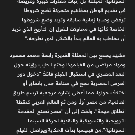
السودانية المبدعة بل إثبات مقدرات كبيرة وعريضة
في تقديم الوطن بمفاهيم متحركة تضع شروطا
ترفض وصايا زمانية سابقة وتريد وضع شروطها
الخاصة كأنها في محاولات للقول إن التأريخ الذي نريد
أن نخاطب به العالم يبدأ بالشكل الذي نطرحه.”
مشهد يجمع بين الممثلة القديرة رابحة محمد محمود
ومهاد مرتضى من الفيلمهذا وختم الطيب رؤيته حول
البعد المصري في استقبال الفيلم قائلاً: “دخول دور
العرض المصرية نجح في صناعة جدل باتفاق أو
اختلاف حولها، مما أعطى إشارة مرجعية ترسم طريق
العالمية، من مصر أولًا ومن ثم العالم العربي كنقطة
انطلاق مهمة”. ولفت إلى أن “مصر تصنع المقدمة
الترويجية والتسويقية والنقدية لحركة السينما
السودانية”.من فينيسيا بدأت الحكايةويواصل الفيلم