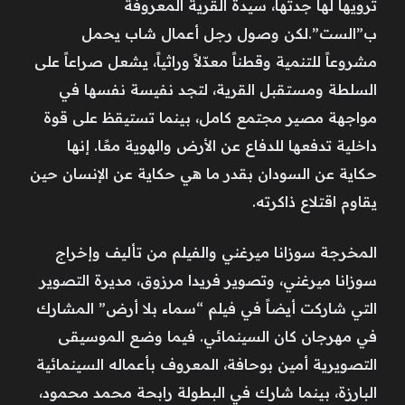
ترويها لها جدتها، سيدة القرية المعروفة
ب”الست”.لكن وصول رجل أعمال شاب يحمل
مشروعاً للتنمية وقطناً معدّلاً وراثياً، يشعل صراعاً على
السلطة ومستقبل القرية، لتجد نفيسة نفسها في
مواجهة مصير مجتمع كامل، بينما تستيقظ على قوة
داخلية تدفعها للدفاع عن الأرض والهوية معًا. إنها
حكاية عن السودان بقدر ما هي حكاية عن الإنسان حين
يقاوم اقتلاع ذاكرته.
المخرجة سوزانا ميرغني والفيلم من تأليف وإخراج
سوزانا ميرغني، وتصوير فريدا مرزوق، مديرة التصوير
التي شاركت أيضاً في فيلم “سماء بلا أرض” المشارك
في مهرجان كان السينمائي. فيما وضع الموسيقى
التصويرية أمين بوحافة، المعروف بأعماله السينمائية
البارزة، بينما شارك في البطولة رابحة محمد محمود،