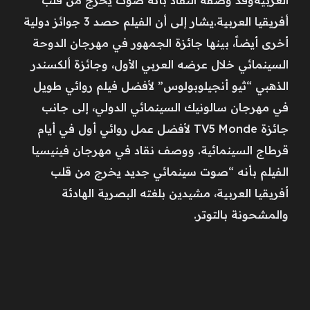
العربيةوقد وصفه النقاد بأنه صوت يخرج من قلب
أفريقيا العربية.يشار إلى أن الفيلم حصد 3 جوائز دولية
أخرى أيضاً، بينها جائزة الجمهور في مهرجان الدوحة
السينمائي خلال عرضه العربي الأول، وجائزة ألكسندر
الذهبي “ثيو أنجيلوبولوس” لأفضل فيلم روائي طويل
في مهرجان سالونيك السينمائي الدولي، إلى جانب
جائزة TV5 Monde لأفضل عمل روائي أول في أيام
قرطاج السينمائية. ووصف نقاد في مهرجان فينيسيا
الفيلم بأنه “صوت سينمائي جديد يخرج من قلب
أفريقيا العربية، مشيدين بلغته البصرية الهادئة
والمشحونة بالتوتر.