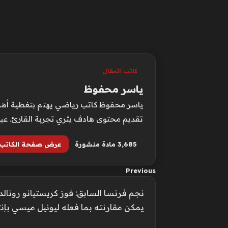
كاتب المقال
ياسر محفوظ
ياسر محفوظ كاتب رياضي يهتم بتغطية أهم ا
تقديم محتوى هادف يثري تجربة القارئ. عبر م
3٬685 مادة منشورة
عرض صفحة الكاتب
Previous
نجم فرنسا السابق: فوز كريستيانو رونالد
يمكن مقارنته بما فعله ليونيل ميسي بإن