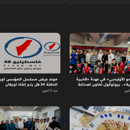
و الأوليمبي» في عهدة «الخبرة
موعد عرض مسلسل المؤسس اوره
ية».. بروتوكول تعاون لصناعة
الحلقة 24 هل يتم إنقاذ اورهان
ل
واسبورجا
منذ 3 أشهر