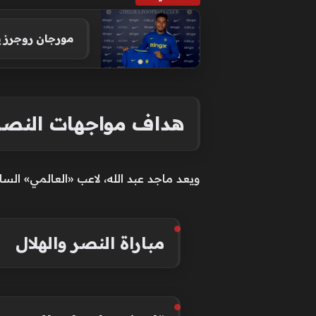
مورجان روجرز يتقدم قائمة أغلى 10
هداف مواجهات النصر 
ويعد ماجد عبد الله، لاعب «العالمي» السابق، 
مباراة النصر والهلال