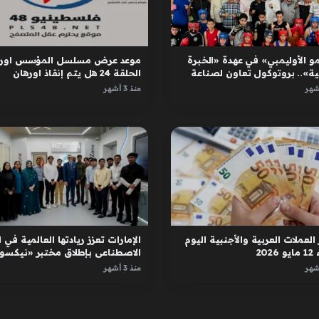
و الأوليمبي» في عهدة «الخبرة
موعد عرض مسلسل المؤسس اوره
ية».. بروتوكول تعاون لصناعة
الحلقة 24 هل يتم إنقاذ اورهان
ل
واسبورجا
منذ 3 أشهر
العملات العربية والأجنبية اليوم
الإمارات تعزز ريادتها العالمية في ا
2026
الاصطناعي بإطلاق مختبر «نيكسور
في دبي
منذ 3 أشهر