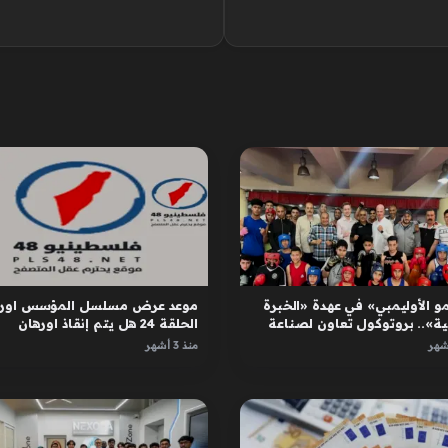
و الأوليمبي» في عهدة «الخبرة
موعد عرض مسلسل المؤسس اوره
ية».. بروتوكول تعاون لصناعة
الحلقة 24 هل يتم إنقاذ اورهان
ل
واسبورجا
منذ 3 أشهر