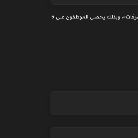
وفقًا للأجندة الرسمية المتوقعة، تبدأ إجازة عيد الأضحى في مصر من يوم الثلاثاء 26 مايو 2026 «وقفة عرفات»، وبذلك يحصل الموظفون على 5