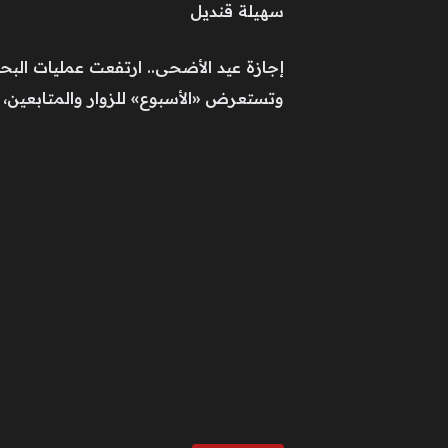
سهيلة قنديل
إجازة عيد الأضحى.. ارتفعت عمليات البحث ع
وتستعرض «الأسبوع» للزوار والمتابعين، موعد إجازة عيد الأضحى المبارك 