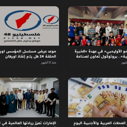
و الأوليمبي» في عهدة «الخبرة
موعد عرض مسلسل المؤسس اوره
ية».. بروتوكول تعاون لصناعة
الحلقة 24 هل يتم إنقاذ اورهان
ل
واسبورجا
منذ 3 أشهر
العملات العربية والأجنبية اليوم
الإمارات تعزز ريادتها العالمية في ا