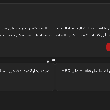
الأحداث الرياضية المحلية والعالمية. يتميز بحرصه على نقل الت
كس في كتاباته شغفه الكبير بالرياضة وحرصه على تقديم كل جديد لجم
التالي
موعد طرح الحلقة 8 من الموسم الخامس لمسلسل Hacks على HBO
موعد إجازة عيد الأضحى المبارك 2026 في مصر.. أطول عطلة