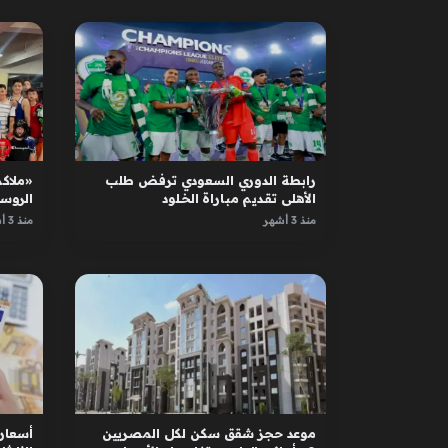
رابطة الدوري السعودي ترفض طلب
«ملاكم
الأهلي تقديم مباراة الخلود
الروس
الأبطا
منذ 3 أشهر
منذ 3 أشهر
موعد حجز شقق سكن لكل المصريين
أسعار 