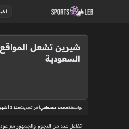
S
أخبا
k
i
p
t
o
شيرين تشعل المواقع «ت
c
السعودية
o
n
t
e
n
t
بواسطة
محمد مصطفي
آخر تحديث
منذ 3 أشهر
تفاعل عدد من النجوم والجمهور مع عودة ال