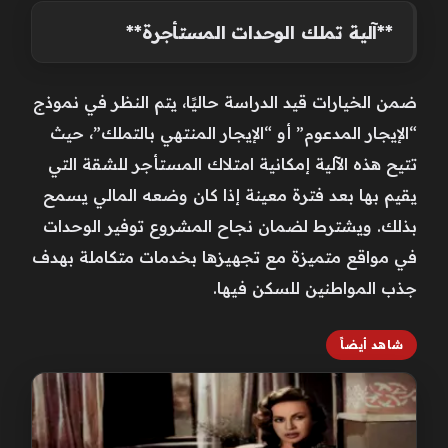
**آلية تملك الوحدات المستأجرة**
ضمن الخيارات قيد الدراسة حاليًا، يتم النظر في نموذج
“الإيجار المدعوم” أو “الإيجار المنتهي بالتملك”، حيث
تتيح هذه الآلية إمكانية امتلاك المستأجر للشقة التي
يقيم بها بعد فترة معينة إذا كان وضعه المالي يسمح
بذلك. ويشترط لضمان نجاح المشروع توفير الوحدات
في مواقع متميزة مع تجهيزها بخدمات متكاملة بهدف
جذب المواطنين للسكن فيها.
شاهد أيضاً