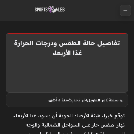
S
k
i
p
t
تفاصيل حالة الطقس ودرجات الحرارة
o
غدًا الأربعاء
c
o
n
t
e
n
بواسطة
تامر الطويل
آخر تحديث
منذ 3 أشهر
t
توقع خبراء هيئة الأرصاد الجوية أن يسود، غدا الأربعاء،
نهارا طقس حار على السواحل الشمالية والوجه
البحري والقاهرة الكبرى شديد الحرارة على جنوب