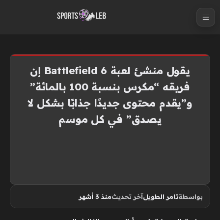
S
k
i
p
t
يقول منشئ لعبة Battlefield 6 إن
o
فريقه “مكرس بنسبة 100 بالمائة”
c
و”يقدم محتوى جديدًا جذابًا بشكل لا
o
n
يصدق” في كل موسم
t
e
n
t
بواسطة
تامر الطويل
آخر تحديث
منذ 3 أشهر