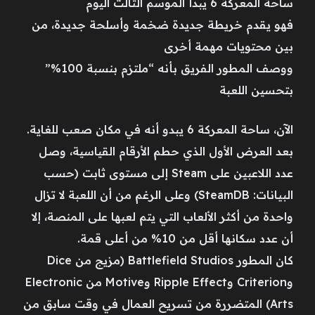
ساحة المعركة 6 يبدأ الموسم الثالث اليوم
فهو يقدم خريطة جديدة ضخمة وأسلحة جديدة، من
بين محتويات مهمة أخرى
ووصف المطور الفريق بأنه “ملتزم بنسبة 100%”
بتحسين اللعبة
الآن، ساحة المعركة 6 يبدو أنه في مكان صعب للغاية.
بعد العرض الأول الذي حطم الأرقام القياسية، وصل
عدد اللاعبين على Steam إلى مستوى ثابت (حسب
البيانات: SteamDB) وعلى الرغم من أن اللعبة لا تزال
واحدة من أكثر الألعاب التي يتم لعبها على المنصة، إلا
أن عدد سكانها أقل من 10% من أعلى قمة.
كان المطور Battlefield Studios (مزيج من Dice
وCriterion وRipple Effect وMotive من Electronic
Arts) المتضررة من تسريح العمال في وقت سابق من