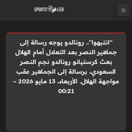
S
k
i
p
t
"انتبهوا".. رونالدو يوجه رسالة إلى
o
جماهير النصر بعد التعادل أمام الهلال
c
بعث كرستيانو رونالدو نجم النصر
o
n
السعودي، برسالة إلى الجماهير عقب
t
مواجهة الهلال. الأربعاء، 13 مايو 2026 –
e
00:21
n
t