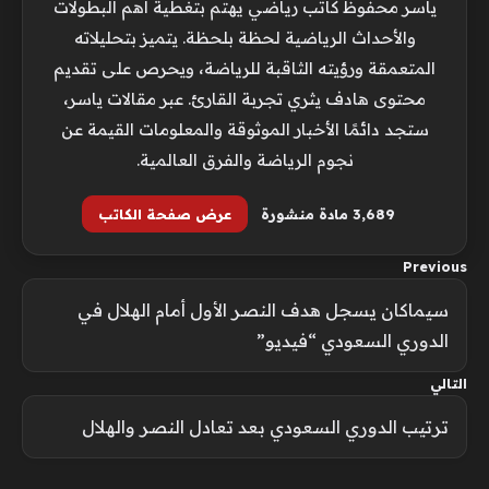
ياسر محفوظ كاتب رياضي يهتم بتغطية أهم البطولات
والأحداث الرياضية لحظة بلحظة. يتميز بتحليلاته
المتعمقة ورؤيته الثاقبة للرياضة، ويحرص على تقديم
محتوى هادف يثري تجربة القارئ. عبر مقالات ياسر،
ستجد دائمًا الأخبار الموثوقة والمعلومات القيمة عن
نجوم الرياضة والفرق العالمية.
3٬689 مادة منشورة
عرض صفحة الكاتب
Previous
سيماكان يسجل هدف النصر الأول أمام الهلال في
الدوري السعودي “فيديو”
التالي
ترتيب الدوري السعودي بعد تعادل النصر والهلال