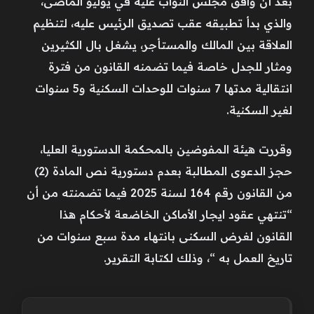
بعد أن وافق مجلس النواب عليه في يوليو الماضى،
والذي بدأ تطبيقه عقب تصديق الرئيس عليه، لتنظيم
العلاقة بين المالك والمستأجر، يشغل بال الكثيرين
ومثار للجدل خاصة فيما تضمنه القانون من فترة
انتقالية مدتها 7 سنوات للوحدات السكنية و5 سنوات
لغير السكنية.
وقررت هيئة المفوضين بالمحكمة الدستورية العليا،
حجز الدعوى المطالبة بعدم دستورية نص المادة (2)
من القانون رقم 164 لسنة 2025 فيما تضمنته من أن
“تنتهي عقود ايجار الأماكن الخاضعة لأحكام هذا
القانون لغرض السكنى بانتهاء مدة سبع سنوات من
تاريخ العمل به “، وذلك لكتابة التقرير.