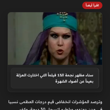
اقرأ أيضاً
سناء مظهر نجمة الـ13 فيلماً التي اختارت العزلة
بعيداً عن أضواء الشهرة
وترصد المؤشرات انخفاض قيم درجات العظمى نسبيا
في مدن دمنهور وبلطيم لتسجل 30 درجة، وكفر