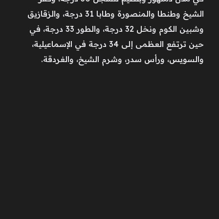
الشيخ وطنطا والمنصورة وطابا 31 درجة، والزقازيق
وشبين الكوم ونخل 32 درجة، والطور 33 درجة، في
حين ترتفع العظمى إلى 34 درجة في الإسماعيلية،
والسويس، ورأس سدر، وشرم الشيخ، والغردقة.