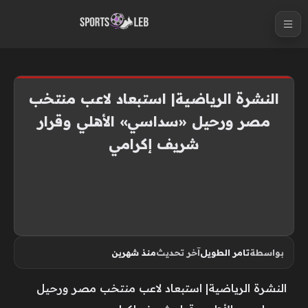
S
k
i
p
t
النشرة الرياضية| استبعاد لاعب منتخب
o
مصر ورحيل «سداسي» الأهلي وقرار
c
شريف إكرامي
o
n
t
e
n
t
بواسطة
تامر الطويل
آخر تحديث
منذ شهرين
النشرة الرياضية| استبعاد لاعب منتخب مصر ورحيل