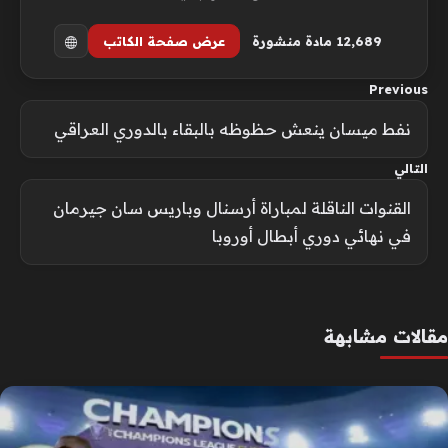
12٬689 مادة منشورة
عرض صفحة الكاتب
Previous
نفط ميسان ينعش حظوظه بالبقاء بالدوري العراقي
التالي
القنوات الناقلة لمباراة أرسنال وباريس سان جيرمان
في نهائي دوري أبطال أوروبا
مقالات مشابهة