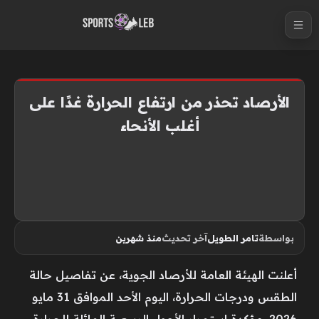
S
k
i
p
t
الأرصاد تحذر من ارتفاع الحرارة غدًا على
o
أغلب الأنحاء
c
o
n
t
e
n
بواسطة
تامر الطويل
آخر تحديث
منذ شهرين
t
أعلنت الهيئة العامة للأرصاد الجوية، عن تفاصيل حالة
الطقس ودرجات الحرارة، اليوم الأحد الموافق 31 مايو
2026، مؤكدة استمرار الأجواء الربيعية المائلة للحرارة