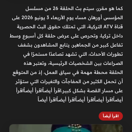
كما هو مقرر، سيتم بث الحلقة 26 من مسلسل
المؤسس أورهان مساء يوم الأربعاء 3 يونيو 2026 على
قناة ATV التركية، التي تمتلك حقوق البث الحصرية
داخل تركيا، وتحرص على عرض حلقة كل أسبوع وسط
تفاعل كبير من الجماهير. يتابع المشاهدون بشغف
تطورات الأحداث، التي تشهد تصاعدًا مستمرًا في
الصراعات بين الشخصيات الرئيسية، وتعتبر هذه
الحلقة محطة مهمة في سياق العمل، إذ من المتوقع
أن تحمل الكثير من المفاجآت والتغيرات التي ستؤثر
على مسار القصة بشكل كبير.اقرأ أيضاًاقرأ أيضاًاقرأ
أيضاًاقرأ أيضاًاقرأ أيضاًاقرأ أيضاًاقرأ أيضاً
اقرأ أيضاً