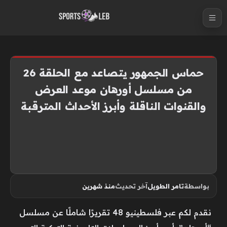
S
k
i
p
t
حماس الجمهور يتصاعد مع الحلقة 26
o
من مسلسل أورهان موعد العرض
c
والقنوات الناقلة وأبرز الأحداث المترقبة
o
n
t
e
n
t
بواسطة
تامر الطويل
آخر تحديث
منذ شهرين
نقدم لكم عبر فلسطينيو 48 تقريرًا شاملًا عن مسلسل