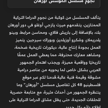
نجوم مسلسل المؤسس أورهان
يتألف المسلسل من كوكبة من نجوم الدراما التركية
الممتازين، يتقدمهم ميرت يازجي أوغلو في دور أورهان
بك، بالإضافة إلى باريش فالاي، ومحاسن مرابط، وبينو
يلدريملار، وشكرو أوزيلديز، وبوراك سيرجين. يتميز
العمل بجودة إنتاج عالية، ديكورات تاريخية ضخمة،
ومشاهد معارك محترفة، مما يعطي العمل عمقًا
تاريخيًا وواقعية مميزة، ويجذب اهتمام الجمهور
العربي بشكل خاص لما يحويه من عناصر درامية
مشوقة وقيمة فنية عالية.قدمنا لكم عبر موقع
فلسطينيو 48 كل تفاصيل مسلسل “أورهان” وما
ينتظره الجمهور من أحداث مثيرة، مع متابعة حصرية
للحلقات الجديدة، حتى يظل عشاق الدراما التركية على
اطلاع دائم بكل جديد.