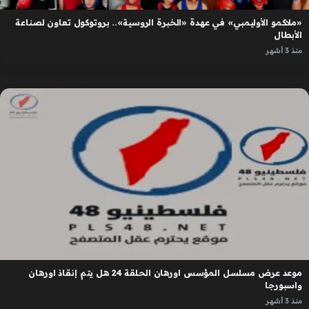
«ملاكمو الأوليمبي» في عهدة «الخبرة الروسية».. بروتوكول تعاون لصناعة
الأبطال
منذ 3 أشهر
موعد عرض مسلسل المؤسس اورهان الحلقة 24 هل يتم إنقاذ اورهان
واسبورجا
منذ 3 أشهر