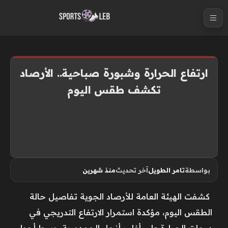
S
k
i
p
t
ارتفاع الحرارة وشبورة صباحية.. الأرصاد
o
تكشف طقس اليوم
c
o
n
t
e
n
بواسطة
تامر الطويل
آخر تحديث
منذ شهرين
t
كشفت الهيئة العامة للأرصاد الجوية تفاصيل حالة
الطقس اليوم، مؤكدة استمرار الارتفاع التدريجي في
درجات الحرارة على أغلب أنحاء الجمهورية، وسط أجواء