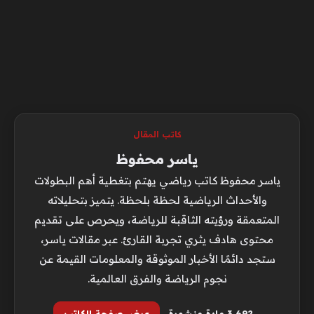
كاتب المقال
ياسر محفوظ
ياسر محفوظ كاتب رياضي يهتم بتغطية أهم البطولات
والأحداث الرياضية لحظة بلحظة. يتميز بتحليلاته
المتعمقة ورؤيته الثاقبة للرياضة، ويحرص على تقديم
محتوى هادف يثري تجربة القارئ. عبر مقالات ياسر،
ستجد دائمًا الأخبار الموثوقة والمعلومات القيمة عن
نجوم الرياضة والفرق العالمية.
3٬692 مادة منشورة
عرض صفحة الكاتب