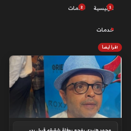
الرئيسية
خـدمـات
خـدمـات
اقرأ أيضاً
محمد هنيدي يفجع بوفاة شقيقه قبيل بدء