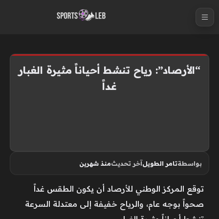
S
k
i
p
t
“الأرصاد”: رياح تنشط أحياناً مثيرة الغبار
o
غداً
c
o
n
t
e
n
بواسطة
تامر الطويل
آخر تحديث
منذ شهرين
t
توقع المركز الوطني للأرصاد أن يكون الطقس غداً
صحواً بوجه عام، والرياح خفيفة إلى معتدلة السرعة
تنشط أحياناً مثيرة الغبار.