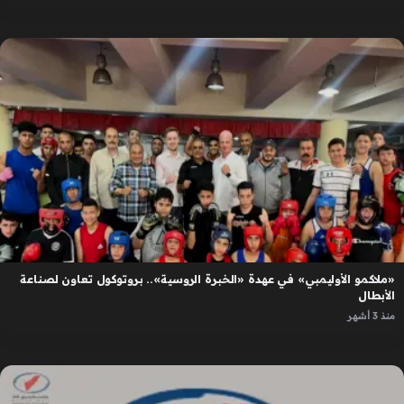
«ملاكمو الأوليمبي» في عهدة «الخبرة الروسية».. بروتوكول تعاون لصناعة
الأبطال
منذ 3 أشهر