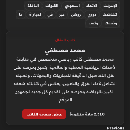
الإنترنت
الاتحاد
السعودي
القنوات
الناقلة
تشاهدها
دوري
روشن
عبر
في
لمباراة
ما
وضمك
وكيف
كاتب المقال
محمد مصطفي
محمد مصطفى كاتب رياضي متخصص في متابعة
الأحداث الرياضية المحلية والعالمية. يتميز بحرصه على
نقل التفاصيل الدقيقة للمباريات والبطولات، وتحليله
الشامل لأداء الفرق واللاعبين. يعكس في كتاباته شغفه
الكبير بالرياضة وحرصه على تقديم كل جديد لجمهور
الموقع.
2٬310 مادة منشورة
عرض صفحة الكاتب
Previous