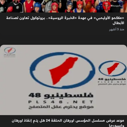
«ملاكمو الأوليمبي» في عهدة «الخبرة الروسية».. بروتوكول تعاون لصناعة
الأبطال
منذ 3 أشهر
موعد عرض مسلسل المؤسس اورهان الحلقة 24 هل يتم إنقاذ اورهان
واسبورجا