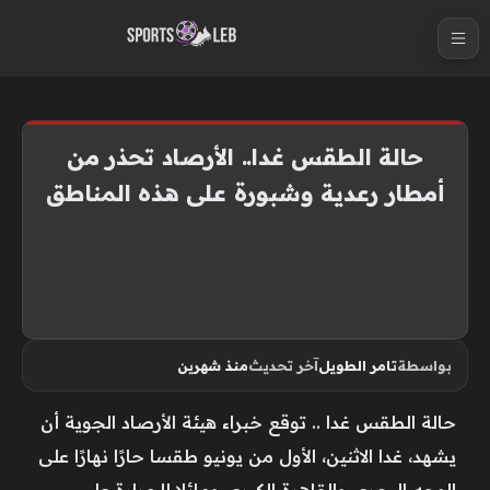
S
k
i
p
t
حالة الطقس غدا.. الأرصاد تحذر من
o
أمطار رعدية وشبورة على هذه المناطق
c
o
n
t
e
n
بواسطة
تامر الطويل
آخر تحديث
منذ شهرين
t
حالة الطقس غدا .. توقع خبراء هيئة الأرصاد الجوية أن
يشهد، غدا الاثنين، الأول من يونيو طقسا حارًا نهارًا على
الوجه البحرى والقاهرة الكبرى ومائلا للحرارة على