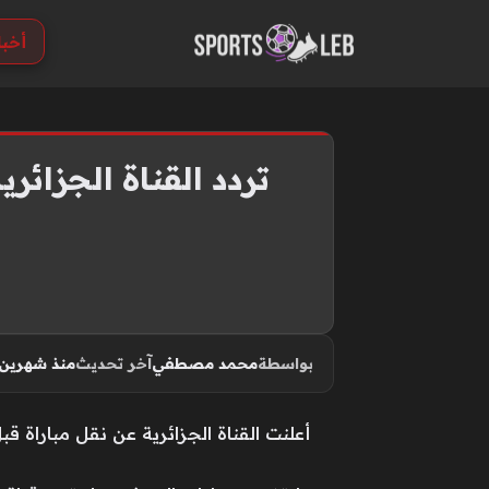
S
أخبا
k
i
p
t
o
تردد القناة الجزائر
c
o
n
t
e
n
بواسطة
محمد مصطفي
آخر تحديث
منذ شهرين
t
أعلنت القناة الجزائرية عن نقل مباراة قبل