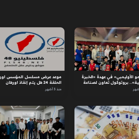
و الأوليمبي» في عهدة «الخبرة
موعد عرض مسلسل المؤسس اوره
ية».. بروتوكول تعاون لصناعة
الحلقة 24 هل يتم إنقاذ اورهان
ل
واسبورجا
منذ 3 أشهر