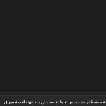
ية معقدة تواجه مجلس إدارة الإسماعيلي بعد إنهاء قضية موريل