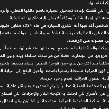
ركبة نفسها.
كان إجراءً شكلياً ومؤقتاً لا ينقل إليه ملكيتها الحقيقية.
 يمتلك في ذلك الوقت رخصة قيادة سارية داخل الدولة، ما دفعه
ين حصوله على الرخصة.
كبة والحائز لها والمستخدم الوحيد لها منذ شرائها، مستنداً إل
ت خروجها من الجمارك، فضلاً عن مراسلات متبادلة بينه وبين الم
لفاً بعد أكثر من عام، حين فوجئ المدعي بقيام صديقه بتحرير 
إلى كون المركبة مسجلة رسمياً باسمه، وأحيل البلاغ إلى النيابة 
قامة الدعوى الجزائية لعدم وجود جريمة.
ى المحكمة المدنية مطالباً بإلزام المدعى عليه بنقل ملكية السيا
ن الأضرار التي لحقت به نتيجة البلاغ والإجراءات التي اضطر إل
 الملكية الحقيقية للمركبة، موضحة أن القانون يقرر انتقال 
و نص قانوني يقضي بغير ذلك.