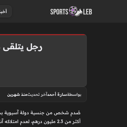
S
أخبا
k
i
p
t
o
رجل يتلقى 
c
o
n
t
e
n
بواسطة
سارة أحمد
آخر تحديث
منذ شهرين
t
صُدم شخص من جنسية دولة آسيوية بموق
أكثر من 2.3 مليون درهم، لعدم ا