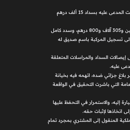
وامتد النزاع إلى المحكمة المدنية في دبي، التي قضت بإعادة تسجيل السيارة باسم مالكها الفعلي، وألزمت المدعى عليه بسداد 15 ألف درهم
وتعود تفاصيل القضية إلى دعوى أقامها شخص أكد فيها أنه اشترى السيارة في عام 2024 مقابل مليونين و305 آلاف و800 درهم، وسدد كامل
 إلى تسجيل المركبة باسم صديق له
ى إيصالات السداد والمراسلات المتعلقة
دعى عليه.
بلاغ جزائي ضده، اتهمه فيه بخيانة
العامة التي باشرت التحقيق في الواقعة
رة إليه، والاستمرار في التحفظ عليها
ى اتخاذها لإثبات حقه.
ملكية المنقول إلى المشتري بمجرد تمام