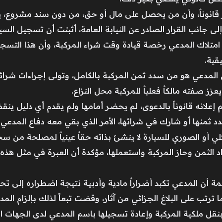
وز قانوناً، وأن من يحصل على مال أو حق، من دون سند مشروع، يل
لى جانب القرار الصادر عن النيابة العامة، أثبتت أن تسجيل ال
اك المدعي رخصة قيادة وقت شراء المركبة، وأن هذا التسجيل 
قية.
لمدعي هو من سدد ثمن المركبة بالكامل، وتولى إجراءات شرائها و
يعزز صفته مالكاً فعلياً للمركبة محل النزاع.
 إعلانه قانوناً بالدعوى، لم يحضر أمامها ولم يقدم أي دليل 
سدد ثمنها أو شارك في شرائها، الأمر الذي بقي معه دفاع المدعي قا
أو الصوري للسيارة لا ينشئ بذاته حقاً عينياً لمصلحة من سج
الثمن وحاز المركبة واستعملها، مؤكدة أن العبرة في مثل هذه
 أن المدعي تكبد أضراراً مادية وأدبية نتيجة اضطراره إلى تح
لى البلاغ الجزائي من آثار، وقضت تبعاً لذلك بإلزام المدعى عليه بسداد 15 
بنقل ملكية المركبة وإعادة تسجيلها باسم المدعي لدى الجهات 