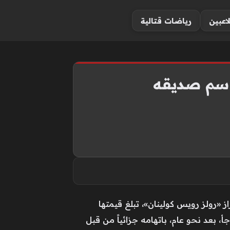
لاعبين
رياضات قتالية
اسم صديقه
ولز رويس كولينان»، تبلغ قيمتها
اجأ، بعد نحو عام، باتهامه جزائياً من قبل