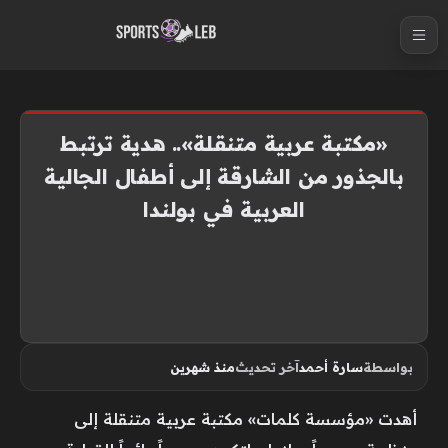
S
k
i
p
t
«مكتبة عربية متنقلة».. هدية ترتبط
o
بالجذور من الشارقة إلى أطفال الجالية
c
العربية في بولندا
o
n
t
e
n
t
بواسطة
سارة أحمد
آخر تحديث
منذ شهرين
أهدت «مؤسسة كلمات» مكتبة عربية متنقلة إلى