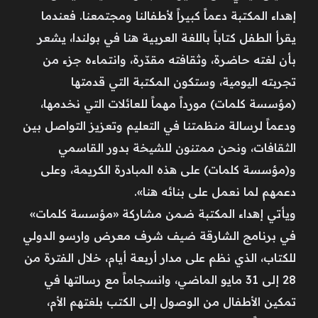
إهداء المكتبة دعماً كبيراً لأطفالنا ومجتمعنا. فعندما
يقرأ الطفل كتاباً باللغة العربية هنا في بولندا، يشعر
بأن لغته حاضرة، وثقافته مقدّرة، وانتماءه جزء من
تجربته اليومية، وستكون المكتبة التي قدمتها
(مؤسسة كلمات) مورداً مهماً للعائلات التي نخدمها،
ودعماً لرسالة منظمتنا في التعليم وتعزيز التواصل بين
الثقافات، ونحن ممتنون للشيخة بدور القاسمي
و(مؤسسة كلمات) على هذه المبادرة الكريمة، وعلى
دعمهم لما نعمل على بنائه هنا».
ويأتي إهداء المكتبة ضمن مشاركة «مؤسسة كلمات»
في برنامج الشارقة ضيف شرف معرض وارسو الدولي
للكتاب، الذي نظم على مدار أربعة أيام، خلال الفترة من
28 إلى 31 مايو الماضي، وانسجاماً مع رسالتها في
تمكين الأطفال من الوصول إلى الكتب بلغتهم الأم،