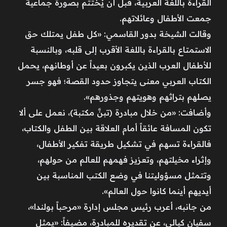
القراءة باللغة العربية، قبل أن يُختتم بصورة جماعية
جمعت الأطفال وعائلاتهم.
وقالت الشيخة بدور القاسمي: «كل طفل يمتلك حق
الاستمتاع بالقراءة باللغة الأقرب إلى قلبه، وبالنسبة
للأطفال العرب الذين يكبرون بعيداً عن أوطانهم، يحمل
الكتاب العربي معنى يتجاوز حدود القصة؛ فهو جسر
يصلهم بتراثهم وهويتهم وجذورهم».
وأضافت: «من خلال مبادرة (تبنَّ مكتبة)، نعمل على ألا
تكون المسافة عائقاً أمام العلاقة بين الطفل والكتاب،
فالقراءة تسهم في تشكيل طريقة تفكير الأطفال،
وإثراء مخيلتهم، وتعزيز فهمهم للعالم من حولهم،
وتتمثل مسؤوليتنا في وضع الكتب المناسبة بين
أيديهم أينما كانوا حول العالم».
من جانبه، أعرب رئيس مجلس إدارة «مرحباً بولندا»،
سفيان كيالي، عن تقديره للمبادرة، مضيفاً: «يمثل