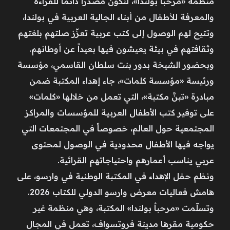
منظمة «مرحباً بولندا»، لتكون مصدراً دائماً للقراءة
والمعرفة للأطفال من أبناء الجالية العربية في بولندا،
وتتيح لهم الوصول إلى كتب عربية تعزّز صلتهم بلغتهم
وثقافتهم في بيئة يعيشون فيها بعيداً عن أوطانهم.
وبحضور الشيخة بدور بنت سلطان القاسمي، مؤسسة
ورئيسة «مؤسسة كلمات»، جاء إهداء المكتبة ضمن
مبادرة «تبنَّ مكتبة»، التي تعمل من خلالها «كلمات»
على توفير كتب الأطفال العربية للمؤسسات والمراكز
المجتمعية حول العالم، خصوصاً في المجتمعات التي
يواجه فيها الأطفال محدودية في الوصول لمحتوى
عربي يناسب أعمارهم واحتياجاتهم القرائية.
ونظم حفل الإهداء في المكتبة الوطنية في وارسو، على
هامش فعاليات معرض وارسو الدولي للكتاب 2026.
وتسلّمت «مرحباً بولندا» المكتبة، وهي منظمة غير
حكومية مقرها مدينة فروتسواف، تعمل في المجال