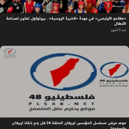
«ملاكمو الأوليمبي» في عهدة «الخبرة الروسية».. بروتوكول تعاون لصناعة
الأبطال
منذ 3 أشهر
موعد عرض مسلسل المؤسس اورهان الحلقة 24 هل يتم إنقاذ اورهان
واسبورجا