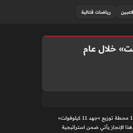
لاعبين
رياضات قتالية
أعلن العضو المنتدب الرئيس التنفيذي لهيئة كهرباء ومياه دبي، سعيد محمد الطاير، أن الهيئة دشّنت 1994 محطة توزيع «جهد 11 كيلوفولت»
ال عام 2024، بزيادة بلغت أكثر من 30%، مشيراً إلى أن هذا الإنجاز يأتي ضمن استراتيجية