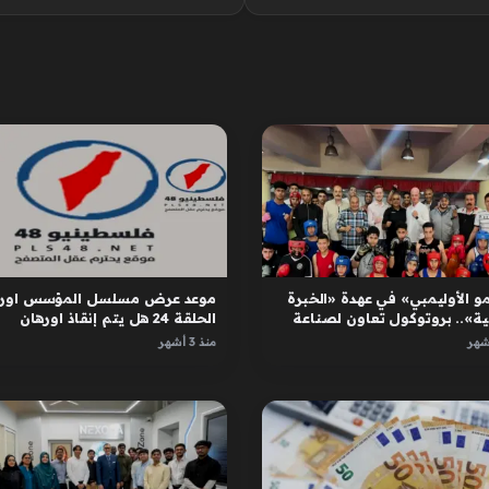
و الأوليمبي» في عهدة «الخبرة
موعد عرض مسلسل المؤسس اوره
ية».. بروتوكول تعاون لصناعة
الحلقة 24 هل يتم إنقاذ اورهان
ل
واسبورجا
منذ 3 أشهر