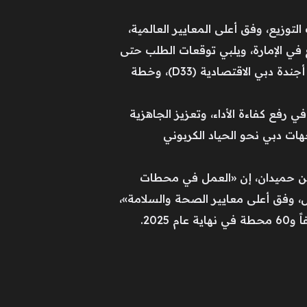
توزيع، وفق أعلى المعايير العالمية،
 في الإمارة، ويلبي توقعات الطلب حتى
عام 2030، ويُعزّز مكانة دبي كواحدة من أفضل المدن في العالم للعيش والعمل والاستثمار، انسجاماً مع أجندة دبي الاقتصادية (D33)، وخطة
رفع كفاءة الأداء، وتعزيز الجاهزية
ات دبي نحو الحياد الكربوني
 بن حميدان، إن «العمل في محطات
بطة بها خلال عام 2025، تضمن أكثر من 1.45 مليون ساعة عمل، وفق أعلى معايير الصحة والسلامة»،