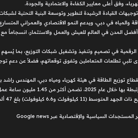
هرباء، وفق أعلى معايير الكفاءة والاعتمادية والجودة.
جيهات القيادة الرشيدة لتطوير وتوسعة البنية التحتية لشبكات ال
قة والمياه في دبي، ويدعم النمو الاقتصادي والعمراني المتسارع
لرقمية في تصميم وتنفيذ وتشغيل شبكات التوزيع، بما يُسهم في 
 تلبي تطلعات المتعاملين وتفوق توقعاتهم، فضلاً عن دعم توجه
لقطاع توزيع الطاقة في هيئة كهرباء ومياه دبي، المهندس راشد
التوزيع (جهد 11 كيلوفولت)، والمهام المرت
فولت) بلغ 47 ألفاً و60 محطة في نهاية عام 2025.
مستجدات السياسية والإقتصادية عبر Google news