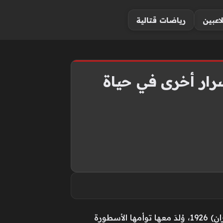
لاعبين
رياضات قتالية
سرار أخرى في حياة
يوم أبصرت نورما جين مورتنسون النور في «مستشفى لوس أنجليس العام» صباح الأول من يونيو (حزيران) 1926، وُلدَ معها توأمها الأسطورة