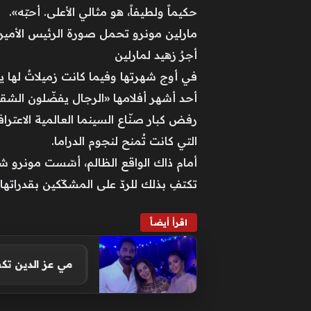
حكيماً ولطيفاً، هو مثالي الأعلى. أحبّه».
مارلين مونرو تحمل صورة الرئيس الأميركي أب
أجرٌ زهيد لمارلين
أحد أشهر أفلامها «الرجال يفضّلون الشقراوات» (Prefer Blondes
رفض كبار صنّاع السينما العالمية الاعتر
التي كانت تُمنح لنجوم الدراما.
تكتفِ بذلك للردّ على المشكّكين بقدراتها
اقرأ أيضاً
مي عز الدين ت