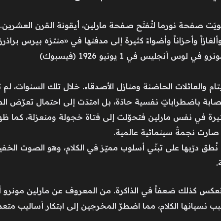
لغازاً وأحزاناً وأضواءً كثيرة إلى مدفنها في «منتزه بيرس براذ
أنجليس في 1 يونيو 1926 (فيسبوك)
لأيتام والعائلات الحاضنة ومنازل الأصدقاء. خلال تلك السنوات، لم 
ابة باضطراباتٍ نفسية حادّة، بل امتدّت إلى احتمال تعرّض الط
 كثيرة في نفس مارلين فتحوّلت إلى فتاة خجولة ومنعزلة، كما ظهر
ا صارت نجمةً سينمائية عالمية.
ُطق درّبها على تبنّي أسلوب مميّز في الكلام، وهو الصوت الخف
.
 انعكس كذلك ضعفاً في الذاكرة. من المعروف عن مارلين مونرو 
بب نسيانها الكلام، مما اضطرّ المخرجين إلى ابتكار أساليب متعد