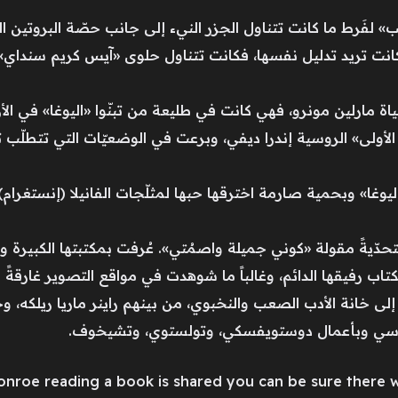
 لفَرط ما كانت تتناول الجزر النيء إلى جانب حصّة البروتين الي
 كانت تريد تدليل نفسها، فكانت تتناول حلوى «آيس كريم سنداي»
اة مارلين مونرو، فهي كانت في طليعة من تبنّوا «اليوغا» في ال
لأولى» الروسية إندرا ديفي، وبرعت في الوضعيّات التي تتطلّب 
غا» وبحمية صارمة اخترقها حبها لمثلّجات الفانيلا (إنستغرام)
كتاب رفيقها الدائم، وغالباً ما شوهدت في مواقع التصوير غارقةً
مون إلى خانة الأدب الصعب والنخبوي، من بينهم راينر ماريا ر
لروسي وبأعمال دوستويفسكي، وتولستوي، وتشيخوف.
nroe reading a book is shared you can be sure there wi