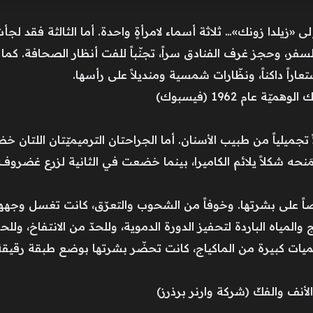
 «زيلدا زونك»… ثلاثة أسماء لامرأةٍ واحدة. أما الثالثة فقد لجأت
، وحجز غرف الفنادق سراً، تجنّباً للفت أنظار الصحافة. كما 
اً داكناً، ونظّارات شمسية ومنديلاً على رأسها.
 عام 1962 (فيسبوك)
ه شكلاً يلائم الكاميرا، بينما خضعت في الثانية لزرع غضروف بقَ
المياه الباردة لتحفيز الدورة الدموية، وللحدّ من الانتفاخ، ولل
يات كبيرة من الماكياج، كانت تحضّر بشرتها بوضع طبقة رقيق
نف والفكّ (شركة وارنر برذرز)