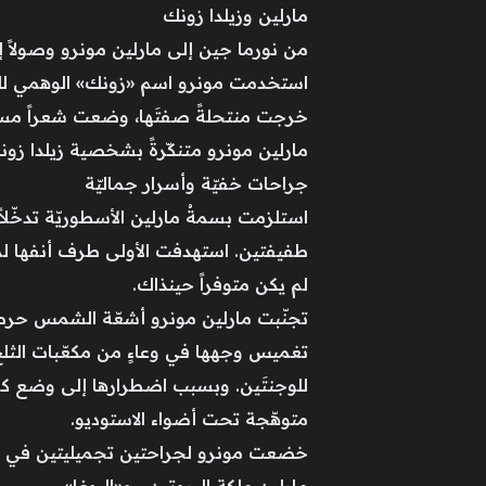
مارلين وزيلدا زونك
من نورما جين إلى مارلين مونرو وصولاً إلى
استخدمت مونرو اسم «زونك» الوهمي للسفر
خرجت منتحلةً صفتَها، وضعت شعراً مستعار
مارلين مونرو متنكّرةً بشخصية زيلدا زونك الوهميّة
جراحات خفيّة وأسرار جماليّة
طفيفتين. استهدفت الأولى طرف أنفها لمَنح
لم يكن متوفراً حينذاك.
تغميس وجهها في وعاءٍ من مكعّبات الثلج و
للوجنتَين. وبسبب اضطرارها إلى وضع كم
متوهّجة تحت أضواء الاستوديو.
خضعت مونرو لجراحتين تجميليتين في الأ