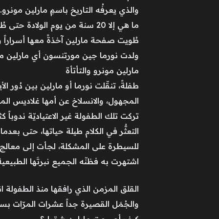
والذي يعرفُه التاريخ باسمِ مارلين مونرو.
طُويت صفحة مارلين آخذةً معها أسراراً وأ
ولدت نورما جين مورتنسون أي مارلين مونرو في لوس 
مارلين مونرو والتأتأة
طفلةً، تنقّلت نورما أو مارلين بين دُور ا
المجهول، والانسلاخ عن أمها غلاديس المص
تركت تلك الطفولة غير الاعتياديّة ندوباً
التعثُّر في الكلام طيلة حياتها، حتى بعدم
للسيطرة على المشكلة، لجأت إلى معالج ن
اشتهرت به فظنّه الجميع نبرتَها الطبيعية
القلق المزمن الذي رافقها منذ الطفولة
والجُمَل القصيرة جداً عشرات المرّات بس