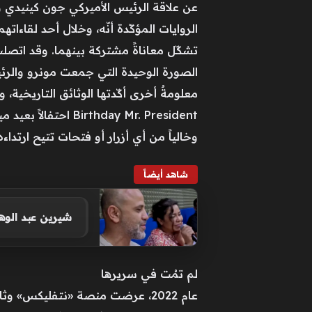
عن علاقة الرئيس الأميركي جون كينيدي وم
الروايات المؤكّدة أنّه، وخلال أحد لقاءا
تشكّل معاناةً مشتركة بينهما. وقد اتصل
الصورة الوحيدة التي جمعت مونرو والرئيس كينيدي عا
وخالياً من أي أزرار أو فتحات تتيح ارتداءه
شاهد أيضاً
شيرين عبد الوه
لم تمُت في سريرها
عام 2022، عرضت منصة «نتفليكس» 