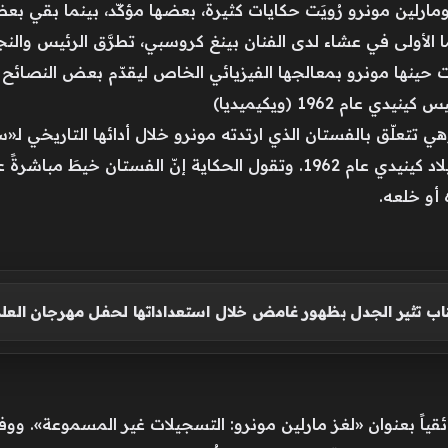
ارلين مونرو رُويَت حكايات كثيرة، بعضها مؤكّد، بينما بقي بعض
تهما الأولى في عشاء لدى الفنان بينغ كروسبي، تطرَّق الرئيس وال
ت حينها مونرو بمعالجها الفيزيائي الخاص ليقدّم بعض النصائح 
م 1962 (ويكيميديا)
Birthday Mr. President احتفالاً بعيد ميلاد كينيدي عام 1962. وتقول الحكاية
 أو خلعه.
اب تثير الجدل بظهور غامض خلال استعداداتها لحفل مهرجان العل
وثائقياً بعنوان «لغز مارلين مونرو: التسجيلات غير المسموعة». 