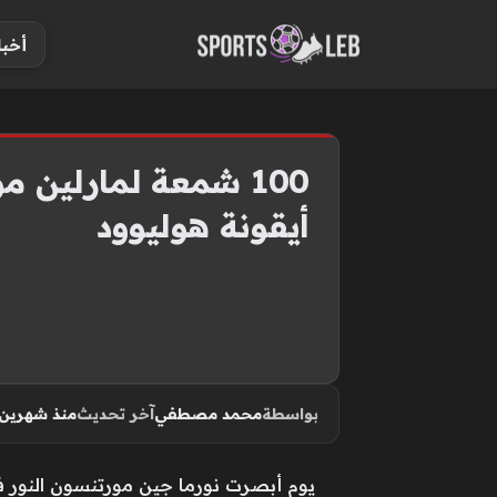
S
أخبا
k
i
p
t
o
100 شمعة لمارلين 
c
أيقونة هوليوود
o
n
t
e
n
t
بواسطة
محمد مصطفي
آخر تحديث
منذ شهرين