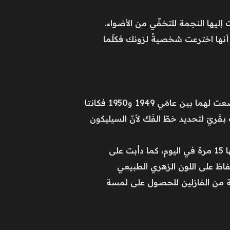
 إليها النجمة للتخفّي من الأضواء.
أنها اخترعت شخصيةً لزونك فكلّما
استلزمت بسمةُ مارلين الأسطوريّة تدخّلاً تجميلياً من طبيب الأسنان. أما الجراحتان الترميميّتان اللتان خضعت لهما بين عامَي 1949 و1950 فكانتا
ريّ لتحديد خطّ الفَكّ لأنّ السيليكون
تجنّبت مارلين مونرو أشعّة الشمس حرصاً على بشرتها. وخوفاً من الشحوب والتعرّق، كانت تغسل وجهها 15 مرة في اليوم، كما دأبت على
حفاظ على اللون الزهري الطبيعي
ة من الفازلين للحصول على لمسة