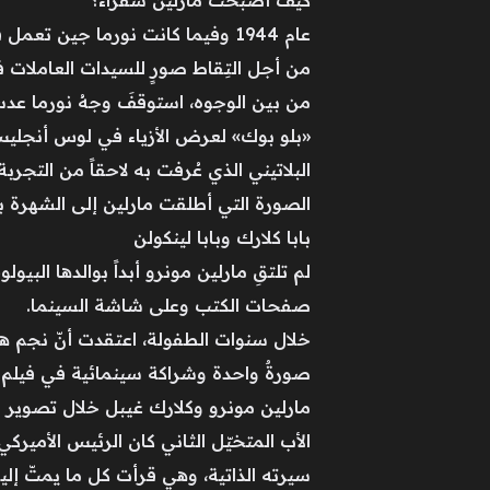
كيف أصبحت مارلين شقراء؟
عام 1944 وفيما كانت نورما جين ت
من أجل التِقاط صورٍ للسيدات العاملات في
من بين الوجوه، استوقفَ وجهُ نورما عدس
«بلو بوك» لعرض الأزياء في لوس أنجليس، 
البلاتيني الذي عُرفت به لاحقاً من التجربة الأولى، فمارلين مونرو اختبر
الصورة التي أطلقت مارلين إلى الشهرة 
بابا كلارك وبابا لينكولن
لم تلتقِ مارلين مونرو أبداً بوالدها الب
صفحات الكتب وعلى شاشة السينما.
خلال سنوات الطفولة، اعتقدت أنّ نجم هو
صورةٌ واحدة وشراكة سينمائية في فيلم The Misfits عام 1961.
مارلين مونرو وكلارك غيبل خلال تصوير فيلمهما «The Misfits» عام 1961 (شركة
سيرته الذاتية، وهي قرأت كل ما يمتّ إليه