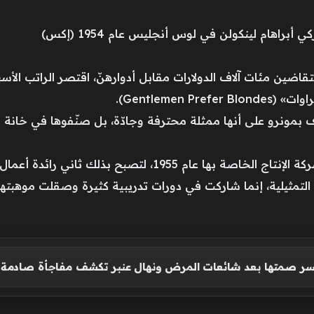
راهام لينكولن في لوس أنجليس عام 1954 (إكس)
Gentlemen ).
اف بمونرو على أنها ممثلة محترفة وجادّة، بل صنّفوها في خانة ا
أمام ذاك الواقع الظالم، أسّست مونرو شركة الإنتاج الخاصة بها 
 التمثيلية، إنما شاركت في دورات تدريبية كثيرة وصقلت موهبتها ب
كسر صمتها بعد شائعات المرض ونهال عنبر تكشف مفاجأة صادمة