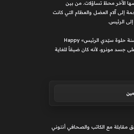
ها الآخر محطّ تساؤلات. من بين
نجمة إلى آلام العضل والعظام التي كانت
إلى الرئيس.
معلومةٌ أخرى أكّدتها الوثائق التاريخية، وهي تتعلّق بالفستان الذي ارتدته مونرو خلال أدائها التاريخي لـ«سنة حلوة سيّدي الرئيس» Happy
 إنّ الفستان خيطَ مباشرةً على جسد مونرو، لأنه كان ضيقاً للغاية
مين
ووفق مقابلة مع الكاتب والصحافي أنتوني