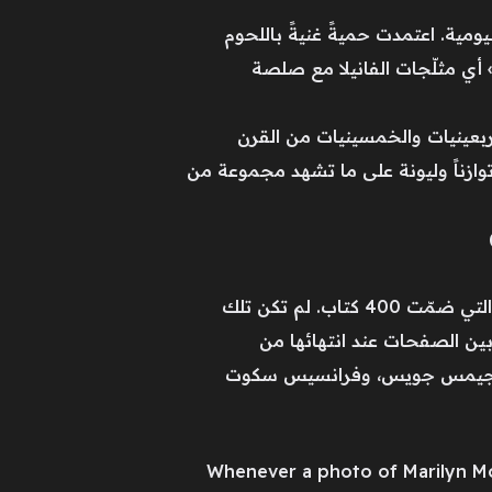
ومية. اعتمدت حميةً غنيةً باللحوم
 أي مثلّجات الفانيلا مع صلصة
أربعينيات والخمسينيات من القرن
توازناً وليونة على ما تشهد مجموعة من
لم تكتفِ مارلين مونرو بالجمال وحده، متحدّيةً مقولة «كوني جميلة واصمُتي». عُرفت بمكتبتها الكبيرة والتي ضمّت 400 كتاب. لم تكن تلك
 بين الصفحات عند انتهائها من
يلكه، وجيمس جويس، وفرانسيس سكوت
Whenever a photo of Marilyn Mo