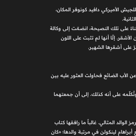
ع للجيش الأميركي دافيد كونوفر المكان،
ثانية.
ءً على تلك النصيحة، انضمّت إلى وكالة
شقر. إلّا أنها لم تثبت على اللون
عن الأب الضائع فحاولت العثور عليه بين
ُكلّمه على أنه كذلك. إلى أن جمعتهما
1865)، والذي رأت فيه مونرو البطل ورمز الوالد المثالي. غالباً ما رافقها كتاب
أبراهام لينكولن في مرتبة والدها؛ «كان