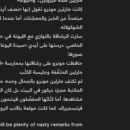
مارلين ملكة البروتين… و«اليوغا»
كانت مارلين مونرو تقول إنها «نصف أرنب»
مبتعدةً عن الخبز والمعجّنات. أما عندما
الشوكولاته.
سارت الرشاقة بالتوازي مع الليونة في حي
الماضي. درستها على أيدي «سيدة اليوغا ا
صورِها.
حافظت مونرو على رشاقتها بممارسة «اليو
مارلين المثقّفة وجليسة الكتُب
المكتبة مجرّد ديكور في البيت، بل كان ال
مَشاهدها. أما كتّابُها المفضّلون فينت
فيتسجيرالد. كما كانت مولعة بالأدب ا
ll be plenty of nasty remarks from