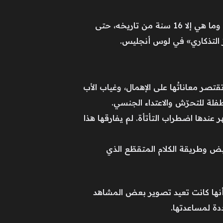
ما هي إلا 20 سنة من يوم الولادة حتى طُويَت صفحة نورما لتُفتَح صفحة مارلين، أيقونة القرن العشرين. وما هي إلا 16 سنة من تاريخه، حتى
رز التذكاري» في لوس أنجليس.
تقتصر معاناتُها على الإهمال، وغياب الأب
فلة للتحرّش والاعتداء الجنسي.
 عندها اضطراب التأتأة. لم يفارقها هذا
يض وطريقة الكلام المتقطّع الذي
أنها كانت تعيد تصوير بعض المشاهد
دة لمساعدتها.