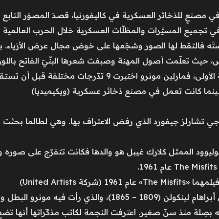
عمل في مصنعٍ للذخائر العسكرية في كاليفورنيا، قصدَ المصوّر التاب
 تجميع المسيَّرات والمظلّات العسكرية خلال الحرب العالمية ال
تَه فالتقط لها الصور وشجّعها على خوض مجال عرض الأزياء. بنا
حيث تعلّمت أصول المهنة وصبغت شعرها البنّيّ الفاتح باللون الأ
ت 9 تدّرجات مختلفة قبل أن تستقرّ على أشقرِها الشهير.
بينما كانت تعمل في مصنع ذخائر عسكرية (ويكيميديا)
يولوجي تشارلز جيفورد الذي رفض الاعتراف بها. وهي لطالما بحثت 
ليوود الممثل كلارك غيبل هو والدها فكانت تتفرّج على صوره وت
 United Artists)
الأب المتخيّل الثاني كان الرئيس الأميركي أبراهام لينكولن (1809 – 
 بصِلة منذ سنّ صغير. اعترفت النجمة لكاتب مذكّراتها أنها تضع 