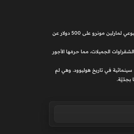
في أوج شهرتها وفيما كانت زميلاتٌ لها يتقاضين مئات آلاف الدولارات مقابل أدوارهنّ، اقتصر الراتب الأسبوعي لمارلين مونرو على 500 دولار عن
لشقراوات الجميلات، مما حرمَها الأجور
عام 1955، لتصبح بذلك ثاني رائدة أعمال سينمائية في تاريخ هوليوود. وهي لم
جدّيّة.