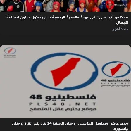
«ملاكمو الأوليمبي» في عهدة «الخبرة الروسية».. بروتوكول تعاون لصناعة
الأبطال
منذ 3 أشهر
موعد عرض مسلسل المؤسس اورهان الحلقة 24 هل يتم إنقاذ اورهان
واسبورجا