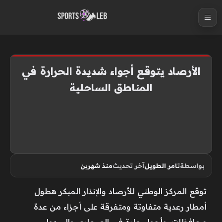
S
k
i
p
t
الأرصاد يتوقع أجواء شديدة الحرارة في
o
المناطق الساحلية
c
o
n
t
e
n
بواسطة
تامر الطويل
آخر تحديث
منذ شهرين
t
توقع المركز الوطني للأرصاد والإنذار المبكر هطول
أمطار رعدية متفاوتة ومتفرقة على أجزاء من عدة
محافظات، وأجواء حارة في الصحارى والسهول