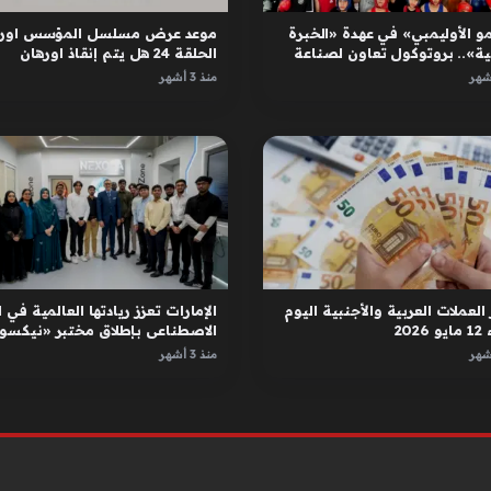
و الأوليمبي» في عهدة «الخبرة
موعد عرض مسلسل المؤسس اوره
ية».. بروتوكول تعاون لصناعة
الحلقة 24 هل يتم إنقاذ اورهان
ل
واسبورجا
منذ 3 أشهر
العملات العربية والأجنبية اليوم
الإمارات تعزز ريادتها العالمية في ا
2026
الاصطناعي بإطلاق مختبر «نيكسور
في دبي
منذ 3 أشهر