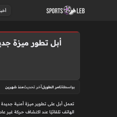
S
أخبا
k
i
p
t
o
أبل تطور ميزة جدي
c
o
n
t
e
n
بواسطة
تامر الطويل
آخر تحديث
منذ شهرين
t
تعمل أبل على تطوير ميزة أمنية جديدة 
الهاتف تلقائيًا عند اكتشاف حركة غير عا