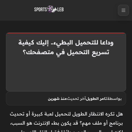
S
k
i
p
t
وداعا للتحميل البطيء.. إليك كيفية
o
تسريع التحميل في متصفحك؟
c
o
n
t
e
n
بواسطة
تامر الطويل
آخر تحديث
منذ شهرين
t
هل تكره الانتظار الطويل لتحميل لعبة كبيرة أو تحديث
برنامج أو ملف مهم؟ قد يكون بطء الإنترنت هو السبب،
لكنه ليس السبب الوحيد دائمًا فقبل إلقاء اللوم على