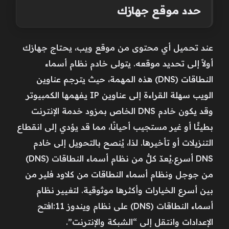
حدد موقع جهازك
عند تحميل أي محتوى من موقع ويب، يحتاج جهازك
أولاً إلى تحديد موقعه. يتولى خادم نظام أسماء
النطاقات (DNS) هذه المهمة، حيث يترجم عناوين
الويب سهلة القراءة إلى عناوين IP يفهمها الكمبيوتر
وقد يكون خادم DNS الخاص بمزود خدمة الإنترنت
بطيئًا أو غير مستجيب أحيانًا، مما قد يؤدي إلى انقطاع
التنزيلات أو تأخيرها. لذا، يُنصح بالتحويل إلى خادم
DNS أسرع.يُعدّ كلٌّ من نظام أسماء النطاقات (DNS)
من جوجل ونظام أسماء النطاقات من كلاود فلير من
بين أسرع الخيارات وأكثرها موثوقية. لتغيير نظام
أسماء النطاقات (DNS) على نظام ويندوز 11:افتح
الإعدادات وانتقل إلى “الشبكة والإنترنت”.