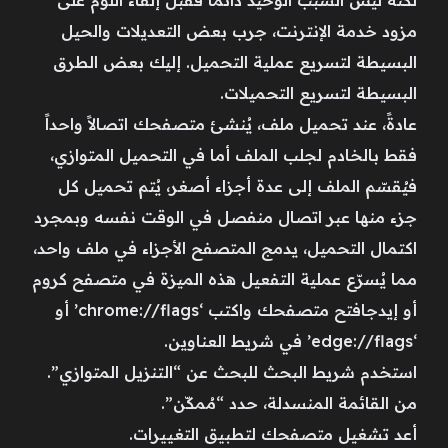
مزود خدمة الإنترنت، جرب بعض التعديلات والحيل
البسيطة لتسريع عملية التحميل. إليك بعض الطرق
البسيطة لتسريع التحميلات.
عادةً، عند تحميل ملف، يُنشئ متصفحك اتصالاً واحداً
فقط بالخادم لجلب الملف أما في التحميل المتوازي،
فيُقسّم الملف إلى عدة أجزاء أصغر، يُتم تحميل كل
جزء منها عبر اتصال منفصل في الوقت نفسه وبمجرد
اكتمال التحميل، يدمج المتصفح الأجزاء في ملف واحد،
مما يُسرّع عملية التفعيل هذه الميزة في متصفح كروم
أو إيدجافتح متصفحك واكتب ‘chrome://flags’ أو
‘edge://flags’ في شريط العناوين.
استخدم شريط البحث للبحث عن “التنزيل المتوازي”.
من القائمة المنسدلة، حدد “مُمكّن”.
أعد تشغيل متصفحك لتطبيق التغييرات.