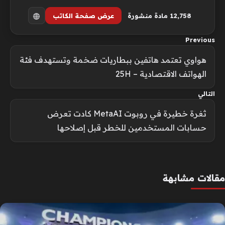
12٬758 مادة منشورة
عرض صفحة الكاتب
Previous
هواوي تعتمد هاتفين ببطاريات ضخمة وتستهدف فئة
الهواتف الاقتصادية – 25H
التالي
ثغرة خطيرة في روبوت MetaAI كادت تعرض
حسابات المستخدمين للخطر قبل إصلاحها
مقالات مشابهة