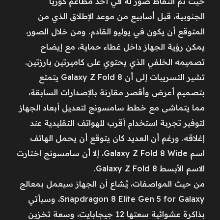
حيث تم التقاط صور له في أحد مطاعم كوريا
الجنوبية، قبل أسابيع من موعد الإطلاق الذي من
المتوقع أن يكون في يوليو القادم. ومن خلال الصور،
يمكن رؤية الجهاز داخل غطاء حماية، مع إيضاح
تصميمه الخلفي الذي يحتوي على كاميرتين بارزتين.
تشير التسريبات إلى أن Galaxy Z Fold 8 يتمتع
بتصميم أعرض وأقصر مقارنة بالإصدارات السابقة،
مما يتماشى مع خطط سامسونج لتعديل أبعاد الجهاز
لتوفير تجربة استخدام أقرب للهواتف التقليدية عند
إغلاقه. ورغم أن العديد كان يتوقع أن يحمل الهاتف
اسم Galaxy Z Fold 8 Wide، إلا أن سامسونج اختارت
الاسم الأبسط Galaxy Z Fold 8.
من حيث المواصفات، يُشاع أن الجهاز سيعمل بمعالج
Snapdragon 8 Elite Gen 5 for Galaxy، وسيأتي
بذاكرة عشوائية سعتها 12 جيجابايت، وسعة تخزين