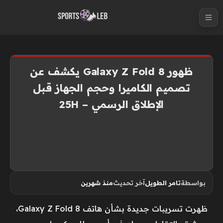
S
k
i
p
t
ظهور Galaxy Z Fold 8 يكشف عن
o
تصميم الكاميرا وحجم الجهاز قبل
c
الإطلاق الرسمي – 25H
o
n
t
e
n
t
بواسطة
تامر الطويل
آخر تحديث
منذ شهرين
ظهرت تسريبات جديدة بشأن هاتف Galaxy Z Fold 8،