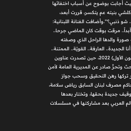
يث أجابت بوضوح عن أسباب اختفائها
ا عم انهار، وكلشي بنيته عم يتكسر، قررت أبعد،
و ذنبي؟”.وأضافت الفنانة اللبنانية:
اً.. مرقت بوقت كان الماضي جرحا..
 صورة والدها الراحل الذي وصفته
 الجديدة.. العارفة.. القويّة.. الممتنة..
السعيدة.. الحرة.. أنا النسخة الجديدة مني”.تأتي عودة ستيفاني بعد فترة حرجة عاشتها منذ ديسمبر (كانون الأول) 2022، حين تصدرت عناوين
ث وتحرٍّ صادر عن المديرية العامة لأمن
رر تركها رهن التحقيق وسحب جواز
 حاكم مصرف لبنان السابق رياض سلامة،
 في مايو 2023 لتنفي صدور أي مذكرات توقيف جديدة بحقها، وتختار بعدها
اكتسبت شهرة في العالم العربي بعد مشاركتها في مسلسلات