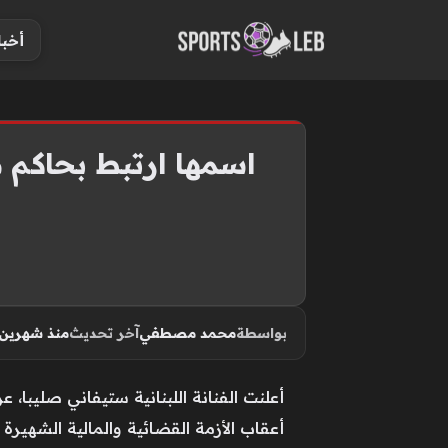
S
أخبا
k
i
p
t
o
اسمها ارتبط بحاكم مصر
c
o
n
t
e
n
بواسطة
محمد مصطفي
آخر تحديث
منذ شهرين
t
أعقاب الأزمة القضائية والمالية الشهير