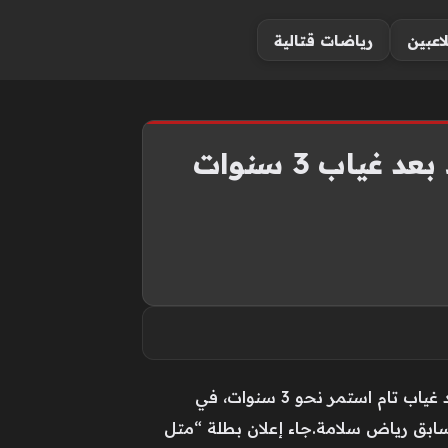
لاعبين
رياضات قتالية
اب 3 سنوات
أعلنت الفنانة اللبنانية ستيفاني صليبا، عن عودتها إلى الساحة الفنية بـ”نسخة جديدة” من شخصيتها، بعد غياب تام استمر نحو 3 سنوات، في
لسابق رياض سلامة.جاء إعلان بطلة “متل