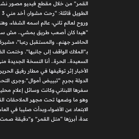
القمر” من خلال مقطع فيديو مصور نشرت
ال
وروح لعالم تاني، عالم اسمه الشفاء، وه
“هيدا كان أصعب طريق بمشي.. مش سهل إن
الحاضر جهنم.. والمستقبل رعبا”، مشيرة
بـ”الملاك الواقف إلى جانبها”. وختمت الفيديو
الأخبار إثر توقيفها في مطار رفيق الحري
الدولة بجرم “تبييض أموال”.وجرى التحقي
سفرها اللبناني.وكانت وسائل إعلام محل
عدة، أبرزها “متل القمر” و”دقيقة صمت”