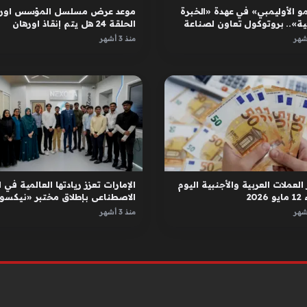
و الأوليمبي» في عهدة «الخبرة
موعد عرض مسلسل المؤسس اوره
ية».. بروتوكول تعاون لصناعة
الحلقة 24 هل يتم إنقاذ اورهان
ل
واسبورجا
منذ 3 أشهر
العملات العربية والأجنبية اليوم
الإمارات تعزز ريادتها العالمية في ا
2026
الاصطناعي بإطلاق مختبر «نيكسور
في دبي
منذ 3 أشهر