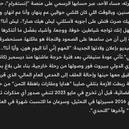
ه، مساء الأحد، عبر حسابها الرسمي على منصة “إنستغرام”، ح
طويل قائلة: “رحت مشوار، أخد مني 3 سنين، وبالوقت اللي كان كلشي حواليي عم ينهار، وأن
نيك صرت فتش على أجوبه لأسئلتي، ليش هيك صار؟.. ليش أنا؟.. ش
ك تواجه شياطين، خوفا، ووجعا، وأشياء بفضّل ما أتذكرها أبد
 إلى أن من ساعدها على الصمود والنجاة هو عائلتها، مستحضرة
 بإعلان ولادتها الجديدة: “المهم إنّي أنا اليوم هون، وأيّا أنا؟.. أنا
ري الدولي ببيروت فور وصولها من رحلة خارجية، بناء على بلاغ بح
ق معها حينها وإحالة الملف إلى المدعي العام المالي، الذي ق
ية ربطت الأزمة بتلقي صليبا “هدايا وعقارات باهظة الثمن” من
وهو ما وضعها تحت مجهر الملاحقات القضائية، قبل أن تخرج
الابتعاد عن الأضواء.وبدأت صليبا في العام 2016 مسيرتها في التمثيل، وسرعان ما 
 وآخرها “التحدي”.