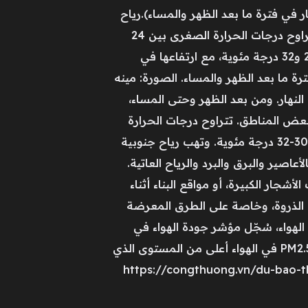
 في فترة ما بعد الظهر والمساء).رياح
جنوبية غربية بقوة 2-3. خلال العواصف الرعدية، هناك احتمال لحدوث أعاصير وبرق وبرد ورياح قوية. تتراوح درجات الحرارة الصغرى بين 24
و27 درجة مئوية، مع انخفاضها في بعض المناطق عن 24 درجة؛ وتتراوح درجات الحرارة العظمى بين 29 و32 درجة مئوية، مع ارتفاعها في
ر فترة ما بعد الظهر والمساء. الصورة: مينه
هار. ومن بعد الظهر وحتى المساء،
ض المناطق. تتراوح درجات الحرارة
نهاراً بين 24 و26 درجة مئوية في الصباح الباكر وفي الليل، بينما تصل درجات الحرارة القصوى عادةً إلى 30-32 درجة مئوية. وتهب رياح جنوبية
كالأعاصير والبرق والبرد والرياح العاتية.
جار الكبيرة، أو مواقع البناء أثناء
ت الذروة، وخاصة على الطرق المعرضة
احيها. بحسب بيانات تطبيق IQAir (AirVisual) لمراقبة جودة الهواء، سُجّل مؤشر جودة الهواء في
مدينة هو تشي منه اليوم عند حوالي 86، وهو مستوى يُعتبر متوسطاً. ولا يزال تركيز الجسيمات الدقيقة PM2.5 في الهواء أعلى من المستوى الذي
https://congthuong.vn/du-bao-thoi-tiet-tp-ho--