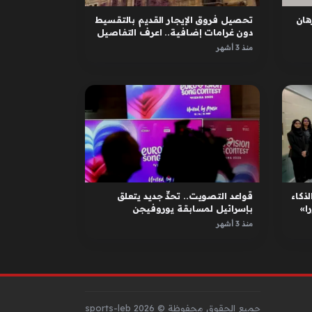
ان
تحصيل فروق الإيجار القديم بالتقسيط
دون غرامات إضافية.. اعرف التفاصيل
منذ 3 أشهر
لذكاء
قواعد التصويت.. تحدٍّ جديد يتعلق
ا»
بإسرائيل لمسابقة يوروفيجن
منذ 3 أشهر
جميع الحقوق محفوظة © sports-leb 2026