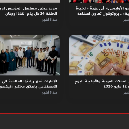
و الأوليمبي» في عهدة «الخبرة
موعد عرض مسلسل المؤسس اوره
ية».. بروتوكول تعاون لصناعة
الحلقة 24 هل يتم إنقاذ اورهان
ل
واسبورجا
منذ 3 أشهر
العملات العربية والأجنبية اليوم
الإمارات تعزز ريادتها العالمية في ا
2026
الاصطناعي بإطلاق مختبر «نيكسور
في دبي
منذ 3 أشهر