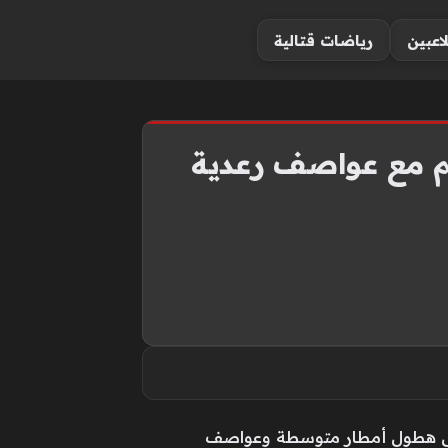
لاعبين
رياضات قتالية
و تشي منه ليوم 2 يونيو: غائم مع عواصف رعدية
ت الهيدرولوجية والأرصاد الجوية، تشير توقعات الطقس اليوم (2 يونيو) إلى هطول أمطار متوسطة وعواصف