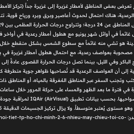
تعرض بعض المناطق لأمطار غزيرة إلى غزيرة جداً (تركز الأمطار
جة. ظلّ الطقس غائماً في أوائل شهر يونيو مع هطول أمطار رعدية في أواخ
ينة هو تشي منه غائماً مع سطوع الشمس بشكل متقطع خلال الن
 مصحوبة بعواصف رعدية، مع احتمال هطول أمطار غزيرة في بع
الأرصاد الجوية إلى أن العواصف الرعدية قد تُصاحبها ظواهر جوية متطرفة 
وتجنب السفر عبر المناطق المُغرقة بالمياه، أو المناطق ذات الأش
يرة في فترة ما بعد الظهر والمساء على حركة المرور خلال ساعا
للفيضانات المحلية في وسط المدينة وضو
أوصت به منظمة الصحة العالمية. المصدر: chi-minh-2-6-nhieu-may-chieu-toi-co