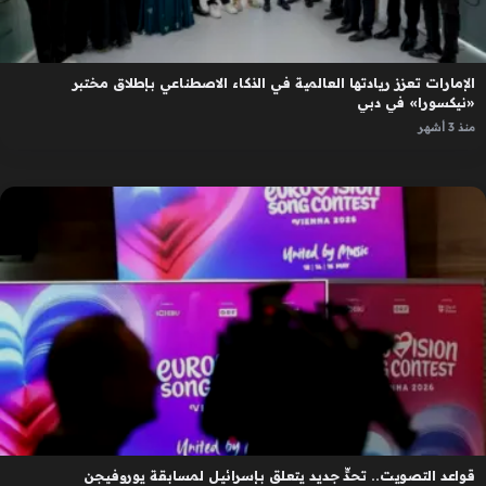
الإمارات تعزز ريادتها العالمية في الذكاء الاصطناعي بإطلاق مختبر
«نيكسورا» في دبي
منذ 3 أشهر
قواعد التصويت.. تحدٍّ جديد يتعلق بإسرائيل لمسابقة يوروفيجن