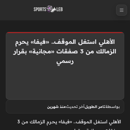
S
k
i
p
t
الأهلي استغل الموقف.. «فيفا» يحرم
o
الزمالك من 3 صفقات «مجانية» بقرار
c
رسمي
o
n
t
e
n
t
بواسطة
تامر الطويل
آخر تحديث
منذ شهرين
الأهلي استغل الموقف.. «فيفا» يحرم الزمالك من 3