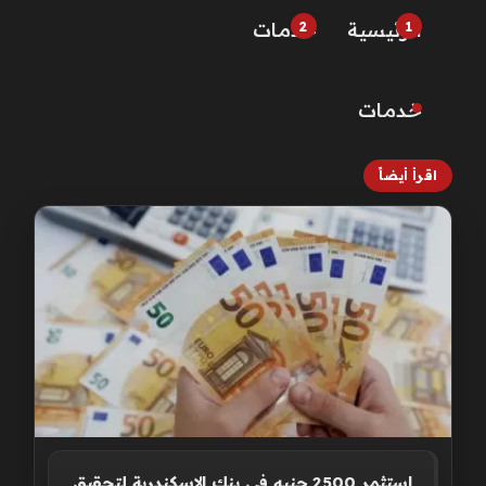
الرئيسية
خـدمـات
خـدمـات
اقرأ أيضاً
استثمر 2500 جنيه في بنك الإسكندرية لتحقيق