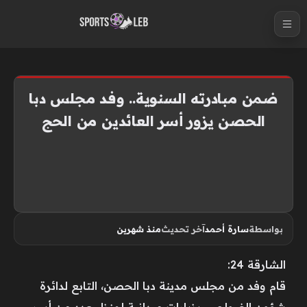
S
k
i
p
t
ضمن مبادرته السنوية.. وفد مجلس دبا
o
الحصن يزور أسر العائدين من الحج
c
o
n
t
e
n
بواسطة
سارة أحمد
آخر تحديث
منذ شهرين
t
الشارقة 24:
قام وفد من مجلس مدينة دبا الحصن، التابع لدائرة
شؤون الضواحي، بزيارات ميدانية لمنزل عدد من أسر