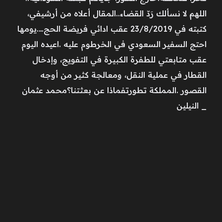
الـلهم لا نسألك رَدّ القضاء..المقال أعلاه من أرشيفي،
كتبته في 23/8/2019 عقب ادائي فريضة الحج….يومها
احتج السفير السعودي في الخرطوم عليه .اعيده اليوم
عقب متابعتي للطفرة الكبيرة في التفويج، وإدخال
القطار في عملية النقل، ومعالجة كثير من أوجه
القصور .المملكة تطورتفماذا عن بعثتنا؟محمد عثمان
_ النيلين