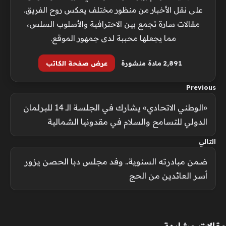
على نقل الأخبار من منظور مختلف يعكس روح الفريق.
مقالات سارة تجمع بين الاحترافية والأسلوب السلس،
مما يجعلها محببة لدى جمهور الموقع.
2٬891 مادة منشورة
عرض صفحة الكاتب
Previous
«الوطني الاتحادي» يشارك في الجلسة الـ 14 للبرلمان
الدولي للتسامح والسلام في مقدونيا الشمالية
التالي
ضمن مبادرته السنوية.. وفد مجلس دبا الحصن يزور
أسر العائدين من الحج