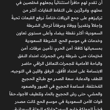
أن تقدم لهم حافزاً استثنائياً يجعلهم مُخلصين في
عملهم، ومُركِّزين على التقاط النفايات، أكثر من
تركيزهم على جمع الريالات.ختاماً، نرفع القبعات تحيةً
وإجلالاً وتقديراً ووفاءً وعرفاناً لرجال الشرطة
السعودية؛ أكثر نقطة بيضاء وأعلى مستوى تعاون
وخدمات في موسم الحج. الشرطة السعودية
بمسمياتها كافة: أمن الحرم، تأمين عرفات، أمن
مُخيّمات منى، شرطة رمي الجمرات، امتداد النفق
والباحة الأمامية للجمرات.التعامُل الراقي حاضر
الابتسامة على امتداد الأُفق.. الرفق واللين في التوجيه،
اللطف والدعابة، سعة الصدر مع طبائع الحجيج
المُختلفة، مُساعدة الحجيج في العبور والصعود
والمشي، حتى رش الحجيج بالماء وتلطيف الأجواء.حقاً
قوات الأمن السعودية في موسم الحج كانت مصدر
فخراً للمملكة.خارج السور:*جاياكم للبعثة السودانية..