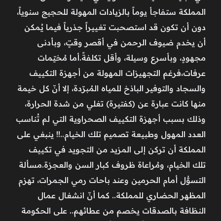
المملكة ستفاجأ يوماً بالزيادات المهولة للحجيج سنوياً،
دون أن تكون قد استصحبت تغييراً جذرياً فيما يُمكن
أن يخدم ضيوف الرحمن في أقصر وقتٍ، وبأدنى
مجهودٍ، وبأسرع وسيلة، وأقل تكلفةً.أما مُخيّمات
عرفات،فرغم التجهيزات المهولة من أجهزة التكييف
والسجاد والتوفير الباذخ للمياه المُبرّدة، إلا أنّ كل خيمة
منها كانت عبارة عن (كفتيرة) تغلي من شدة الحرارة،
وذلك بسبب أجهزة التكييف الصحراوية التي لم تُناسب
العدد المهول وطبيعة تصميم تلك الخيام..!! ينبغي على
المملكة أن تركن إلى المزيد من التجويد في تكييف
تلك الخيام، ومُراعاة ظروف كبار السن والعجزة.مسألة
التسوُّل أمام الحرمين وعند باحات رمي الجمرات، تهزم
المظهر الحضاري للمملكة.. كما أنّ انشغال عمال
النظافة بالصدقات يخصم من عطائهم.. على الحكومة