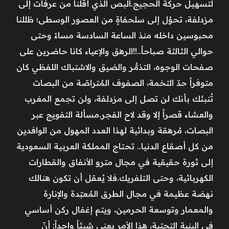
لتسهيل حركة الحجيج.البص الذي أقلّنا من عرفات إلى
مزدلفة، تحوٌل إلى سلحفاةٍ من العصور الوسطى؛ ظللنا
محبوسين داخله منذ الساعة السادسة مساءً وحتى
حوالي الثالثة صباحاً..!!الرهق والإعياء كانا حاضرين على
صفحات الوجوه، التذمُّر والضيق والاشتباك اللفظي كان
متوفراً حدّ التخمة، الصفوف المُتراصّة من البصات
تُنبئك بأنك لن تصل إلى مزدلفة، ولن تجمع المغرب
والعشاء قصراً إلا وقد لاح الفجر.مسألة التفويج عبر
البصات، مُرهقة وبدائية لهذا العدد المهول من الوافدين
من كل أصقاع الدنيا.. تحتاج المملكة العربية السعودية
إلى ثورة حقيقية في مجال مترو الأنفاق والقطارات
الكهربائية، وحتى التلفريك.فلا يُعقل أن تكون هنالك
نهضة عظيمة في مجال الطرق المُعبّدة والإنارة
والمعمار وتوسعة الحرمين، ويتم إغفال ركن أساسي
في البنية التحتية، هذا الأمر يعني شيئاً واحداً: أنّ