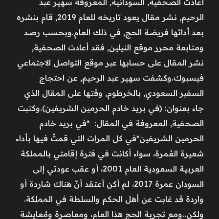
أعادت الصحفية, السودانية, المعروفة سهير عبد
الرحيم, نشر مقال يعود تاريخه للعام 2019, قام بنشره
بعد أدائها فريضة الحج, في ذلك العام.وبحسب رصد
ومتابعة محرر موقع النيلين, فقد أعادت الصحفية,
نشر المقال على حسابها عبر موقع التواصل الاجتماعي
فيسبوك.وكشفت سهير عبد الرحيم, عن احتجاج
السفير السعودي, بالخرطوم, وقتها على المقال الذي
جاء بعنوان: (في بريد خادم الحرمين الشريفين).وكتبت
الصحفية, المعروفة في المقال: *في بريد خادم
الحرمين الشريفين*في كل المرات التي قمتُ فيها بأداء
شعيرة العُمرة، سواء أكانت في فترة إقامتي بالمملكة
العربية السعودية العام 2001، أو عقب عودتي إلى
السودان عمرة 2017، لم أكن أعتقد أنّ هناك شاردة أو
واردة قد غابت عن أهل الحكم والسلطة في المملكة.
ولكن..ومع تجربة الحج هذا العام، ومعاصرة ومُعايشة