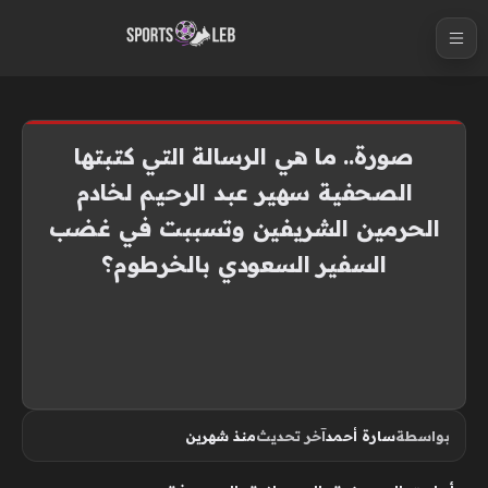
S
k
i
p
t
صورة.. ما هي الرسالة التي كتبتها
o
الصحفية سهير عبد الرحيم لخادم
c
الحرمين الشريفين وتسببت في غضب
o
n
السفير السعودي بالخرطوم؟
t
e
n
t
بواسطة
سارة أحمد
آخر تحديث
منذ شهرين