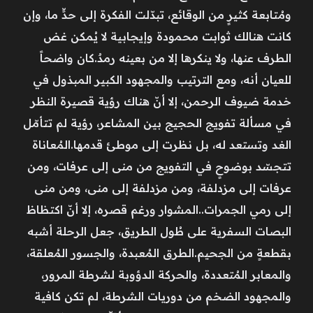
ومُتابعة كثيرٍ من الوقائع، تبدّلت الفكرة إلى حدٍّ ما، وإن
كانت هنالك ثوابت محمودة وإيجابية لا يُمكن غض
الطرف عنها، ولا ينكرها إلا من بعينه رمدٌ.كان واضحاً
للعيان أنه، ومع الترتيب والمجهود الكبير المبذول في
خدمة ضيوف الرحمن، إلا أنّ هناك رؤية قصيرة النظر
في مسألة تفويج الحجيج بين المشاعر، رؤية لم تتأمّل
الغد وتستعد له، بل نظرت إلى موطئ قدمها.المُعاناة
تتجسّد بوضوحٍ في التفويج من منى إلى عرفات، ومن
عرفات إلى مزدلفة، ومن مزدلفة إلى منى، ومن منى
إلى رمي الجمرات..المشوار ورغم قصره، إلا أنّ اكتظاظ
البصات السفرية على طُول الطريق، جعل الرحلة أشبه
بقطعةٍ من الجحيم.الطرق المُعبدة، والجسور المُعلقة،
والمعابر المُتعددة، والحركة الدؤوبة لشرطة المرور،
والمجهود الضخم من دوريات الشرطة، لم تكن كافية