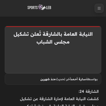
S
k
i
p
t
النيابة العامة بالشارقة تُعلن تشكيل
o
مجلس الشباب
c
o
n
t
e
n
بواسطة
سارة أحمد
آخر تحديث
منذ شهرين
t
الشارقة 24:
كشفت النيابة العامة لإمارة الشارقة عن تشكيل
مجلس شباب النيابة العامة، في خطوة تعكس