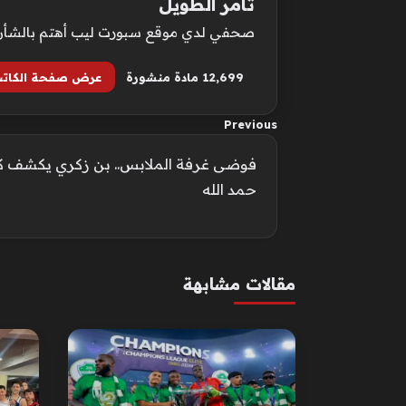
تامر الطويل
صحفي لدي موقع سبورت ليب أهتم بالشأن الع
12٬699 مادة منشورة
عرض صفحة الكات
Previous
فوضى غرفة الملابس.. بن زكري يكشف كو
حمد الله
مقالات مشابهة