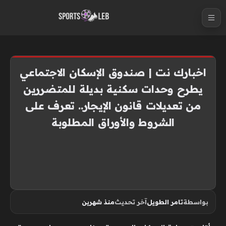
S
k
i
p
t
اخبارك نت | صندوق الإسكان الاجتماعي
o
يطرح وحدات سكنية بديلة للمتضررين
c
من تعديلات قانون الإيجار.. تعرف على
o
n
الشروط والأوراق المطلوبة
t
e
n
t
بواسطة
تامر الطويل
آخر تحديث
منذ شهرين