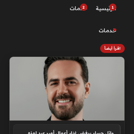
الرئيسية
خـدمـات
خـدمـات
اقرأ أيضاً
وائل جسار يرفض غناء أعمال أمير عيد لهذه