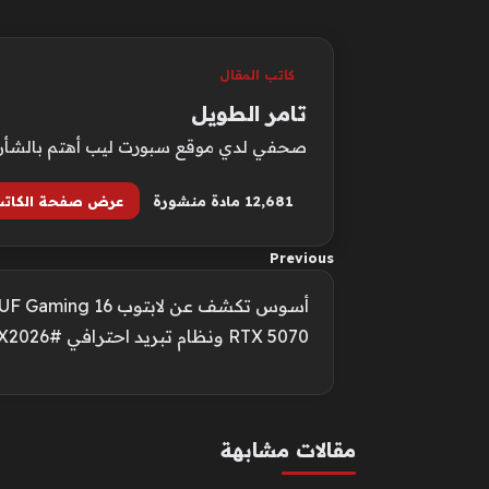
كاتب المقال
تامر الطويل
صحفي لدي موقع سبورت ليب أهتم بالشأن الع
12٬681 مادة منشورة
عرض صفحة الكات
Previous
RTX 5070 ونظام تبريد احترافي #COMPUTEX2026
مقالات مشابهة