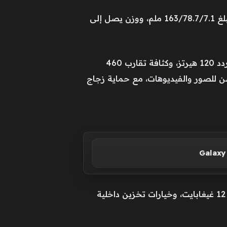
ويأتي الهاتف بهيكل مصنوع من أجود المواد، مع مقاومة للماء والغبار وفق معيار IP68/IP69، وبأبعاد تبلغ 163/78.7/7.1 ملم، ووزن يصل إلى
ويعتمد الجهاز على شاشة من نوع LTPO OLED بقياس 6.84 بوصة، بدقة عرض 1320/2856 بكسل، وتردد 120 هيرتز، وكثافة تقارب 460
إضافة إلى دعم تقنية HDR Vivid لتقديم عرض محسّن للصور والفيديوهات، مع حماية زجاج
ويعمل الهاتف بنظام HarmonyOS 6.1، إلى جانب معالج Kirin 9010S، مع ذاكرة وصول عشوائي بسعة 12 غيغابايت، وخيارات تخزين داخلية