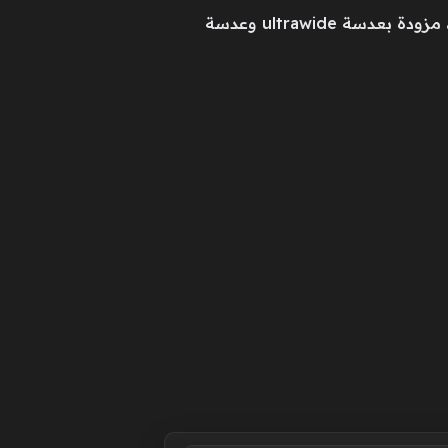
ويضم الجهاز نظام تصوير متقدم يعتمد على كاميرا خلفية ثلاثية العدسة بدقة 200+50+50 ميغابيكسل، مزودة بعدسة ultrawide وعدسة