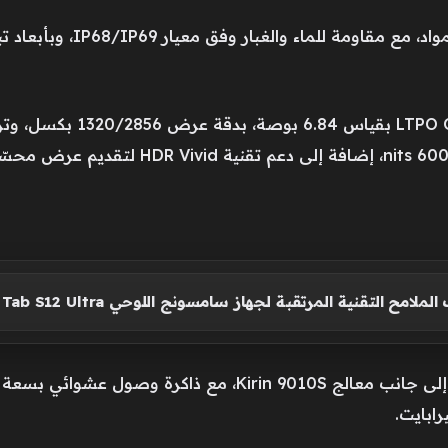
بكسل لكل إنش، مع سطوع يصل إلى 6000 nits، 
ح التقنية المرتقبة لجهاز سامسونج اللوحي Galaxy Tab S12 Ultra