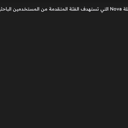
وتواصل هواوي تعزيز حضورها عبر سلسلة Nova التي تستهدف الفئة المتقدمة من الم