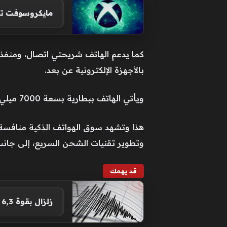
مايكروسوفت تست
بالأجهزة الإلكترونية عن بعد.
ويأتي الهاتف ببطارية بسعة 7000 ميلي أمبير، تدعم شحنًا سلكيًا فائق السرعة بقدرة 100 واط، إضافة إلى شحن لاسلكي سريع بقدرة 50 واط.
هذا وتشهد سوق الهواتف الذكية منافسة 
وتطوير تقنيات الشحن السريع، إلى جا
قد يهمك
زلزال بقوة 6,3 درجة يضرب مناطق جنوب الفلبين ويخلف أضراراً مادية واسعة