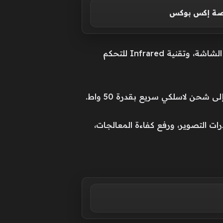
منصة إكس بوكس
كما يدعم الهاتف شريحتي اتصال، ومنفذ USB Type-C 2.0، وتقنية NFC، ومستشعر بصمة مدمج داخل الشاشة، وتقنية Infrared للتحكم
ت التصوير، ورفع كفاءة المعالجات،