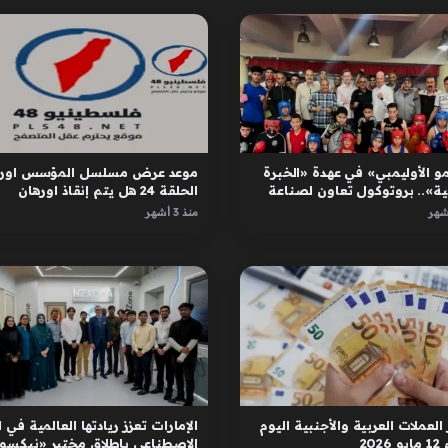
و الأوليمبي» في عهدة «الخبرة
موعد عرض مسلسل المؤسس اوره
ية».. بروتوكول تعاون لصناعة
الحلقة 24 هل يتم إنقاذ اورهان
ل
واسبورجا
منذ 3 أشهر
العملات العربية والأجنبية اليوم
الإمارات تعزز ريادتها العالمية في ا
2026
الاصطناعي بإطلاق مختبر «نيكسور