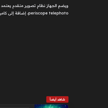
periscope telephoto، إضافة إلى كاميرا أمامية بدقة 50 ميغابيكسل.
شاهد أيضاً